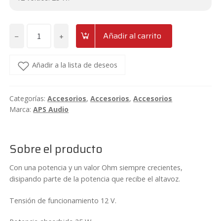
−
+
Añadir al carrito
Lámpara
de
protección
Añadir a la lista de deseos
25W
12V
Categorías:
Accesorios
,
Accesorios
,
Accesorios
APS
Marca:
APS Audio
LF1225
cantidad
Sobre el producto
Con una potencia y un valor Ohm siempre crecientes,
disipando parte de la potencia que recibe el altavoz.
Tensión de funcionamiento 12 V.