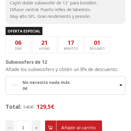
Cajón doble subwoofer de 12″ para botellón.
de
140€.
129,50€.
Difusor central. Puerto reflex de laberinto.
cliente
Muy alto SPL. Gran rendimiento y presión.
s
OFERTA ESPECIAL
06
21
17
00
DÍAS
HORAS
MINUTOS
SEGUNDOS
Subwoofers de 12
Añade los subwoofers y obtén un 8% de descuento.
No necesito nada más
0
€
Total:
129,5
€
140
€
−
+
Añadir al carrito
Cajón