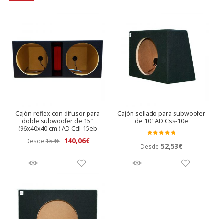
Cajón reflex con difusor para
Cajón sellado para subwoofer
doble subwoofer de 15″
de 10″ AD Css-10e
(96x40x40 cm.) AD Cdl-15eb
El
El
140,06
€
Desde
154
€
Valora
52,53
€
Desde
precio
precio
do en
original
actual
5.00
de 5
era:
es:
154€.
140,06€.