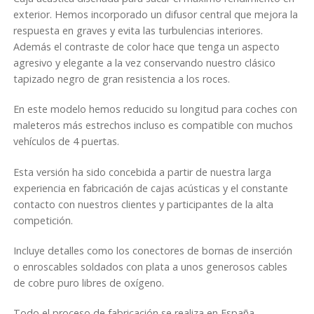
AD
exterior. Hemos incorporado un difusor central que mejora la
respuesta en graves y evita las turbulencias interiores.
Cdl-
Además el contraste de color hace que tenga un aspecto
15ebc
agresivo y elegante a la vez conservando nuestro clásico
cantidad
tapizado negro de gran resistencia a los roces.
En este modelo hemos reducido su longitud para coches con
maleteros más estrechos incluso es compatible con muchos
vehículos de 4 puertas.
Esta versión ha sido concebida a partir de nuestra larga
experiencia en fabricación de cajas acústicas y el constante
contacto con nuestros clientes y participantes de la alta
competición.
Incluye detalles como los conectores de bornas de inserción
o enroscables soldados con plata a unos generosos cables
de cobre puro libres de oxígeno.
Todo el proceso de fabricación se realiza en España