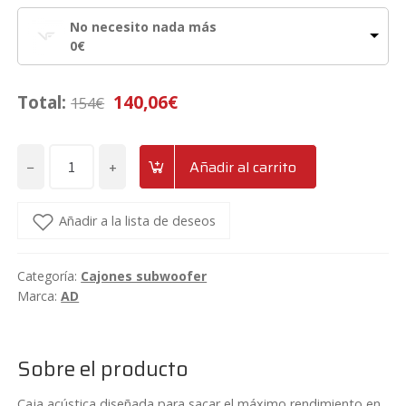
No necesito nada más
0
€
Total:
140,06
€
154
€
−
+
Añadir al carrito
Cajón
reflex
con
Añadir a la lista de deseos
difusor
para
Categoría:
Cajones subwoofer
doble
Marca:
AD
subwoofer
de
15"
Sobre el producto
(92x40x42
cm.)
Caja acústica diseñada para sacar el máximo rendimiento en