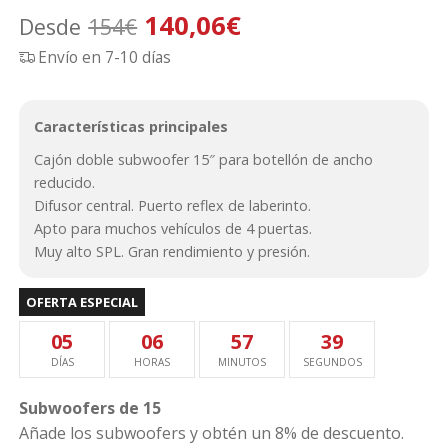
ado
El
El
140,06
€
Desde
154
€
4.00
Envío en 7-10 días
precio
precio
sobre
5
original
actual
basad
Características principales
era:
es:
o en
Cajón doble subwoofer 15″ para botellón de ancho
puntu
154€.
140,06€.
reducido.
ación
Difusor central. Puerto reflex de laberinto.
de
Apto para muchos vehículos de 4 puertas.
clien
Muy alto SPL. Gran rendimiento y presión.
te
OFERTA ESPECIAL
05
06
57
38
DÍAS
HORAS
MINUTOS
SEGUNDOS
Subwoofers de 15
Añade los subwoofers y obtén un 8% de descuento.