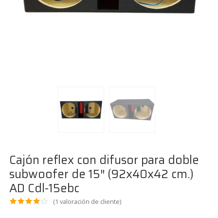
Cajón reflex con difusor para doble
subwoofer de 15″ (92x40x42 cm.)
AD Cdl-15ebc
(
1
valoración de cliente)
Valor
1