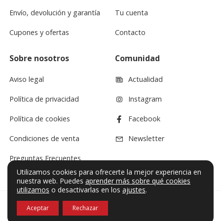
Envío, devolución y garantía
Tu cuenta
Cupones y ofertas
Contacto
Sobre nosotros
Comunidad
Aviso legal
Actualidad
Política de privacidad
Instagram
Política de cookies
Facebook
Condiciones de venta
Newsletter
Preguntas Frecuentes
Utilizamos cookies para ofrecerte la mejor experiencia en
nuestra web. Puedes
aprender más sobre qué cookies
utilizamos
o desactivarlas en los
ajustes
.
Aceptar
Rechazar
© VF Sound 2026. Todos los derechos reservados.