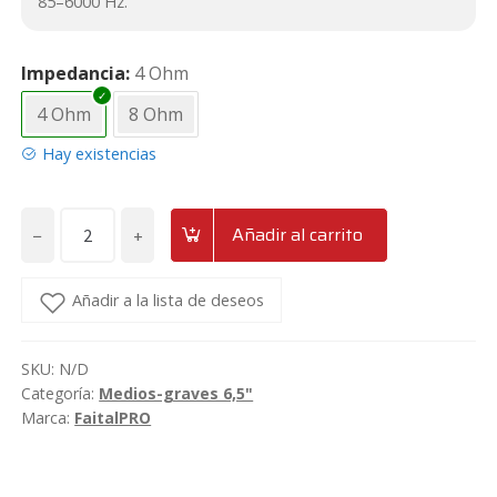
85–6000 Hz.
Impedancia
4 Ohm
4 Ohm
8 Ohm
Hay existencias
−
+
Añadir al carrito
Altavoz
medio-
grave
Añadir a la lista de deseos
de
6"
SKU:
N/D
Scorpion
Categoría:
Medios-graves 6,5"
Audio
Marca:
FaitalPRO
SA6MB
cantidad