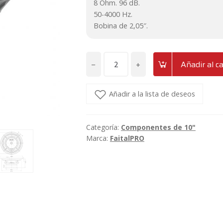
8 Ohm. 96 dB.
50-4000 Hz.
Bobina de 2,05″.
−
+
Añadir al ca
Altavoz
medio-
grave
Añadir a la lista de deseos
de
10"
Categoría:
Componentes de 10"
250W
Marca:
FaitalPRO
FaitalPRO
10FE300
cantidad