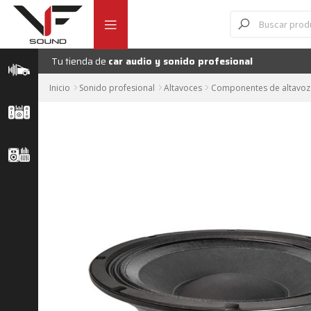
Ir
Ir
Búsqueda
de
a
al
productos
la
contenido
navegación
Tu tienda de
car audio y sonido profesional
Inicio
Sonido profesional
Altavoces
Componentes de altavoz