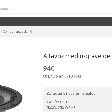
Altavoz medio-grave de 10" 250W FaitalPRO 10FE300
94
€
Componentes de 10"
Altavoz medio-grave de
94
€
Envío en 7-10 días
Características principales
Woofer de 10″.
500W. 250 WRMS.