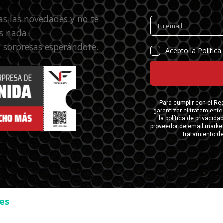
as las novedades y no te
s nada.
 sorpresas esperándote.
ses