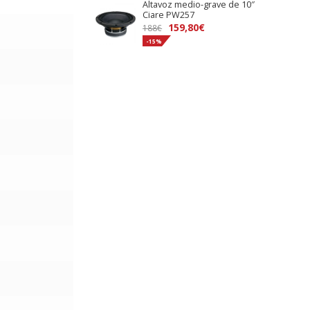
Altavoz medio-grave de 10″
era:
es:
Ciare PW257
96€.
81,70€.
El
El
159,80
€
188
€
precio
precio
-15%
original
actual
era:
es:
188€.
159,80€.