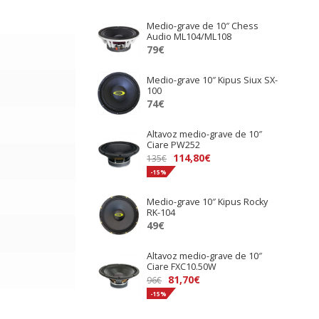
Medio-grave de 10″ Chess
Audio ML104/ML108
79
€
Medio-grave 10″ Kipus Siux SX-
100
74
€
Altavoz medio-grave de 10″
Ciare PW252
El
El
114,80
€
135
€
precio
precio
-15%
original
actual
Medio-grave 10″ Kipus Rocky
era:
es:
RK-104
135€.
114,80€.
49
€
Altavoz medio-grave de 10″
Ciare FXC10.50W
El
El
81,70
€
96
€
precio
precio
-15%
original
actual