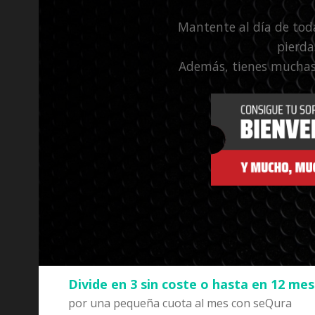
Mantente al día de tod
pierda
Además, tienes muchas
Divide en 3 sin coste o hasta en 12 me
por una pequeña cuota al mes con seQura