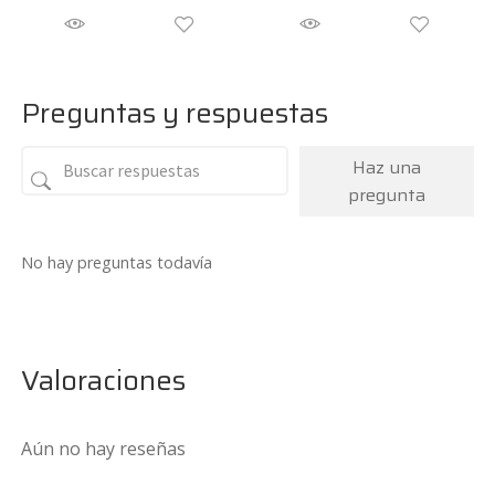
precio
precio
original
actual
era:
es:
199,95€.
179€.
Preguntas y respuestas
Haz una
pregunta
No hay preguntas todavía
Valoraciones
Aún no hay reseñas