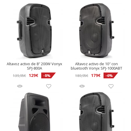
Altavoz activo de 8″ 200W Vonyx
Altavoz activo de 10″ con
SPJ-800A
bluetooth Vonyx SPJ-1000ABT
El
El
El
El
129
€
179
€
-8%
-6%
139,95
€
189,95
€
precio
precio
precio
precio
original
actual
original
actual
era:
es:
era:
es:
139,95€.
129€.
189,95€.
179€.