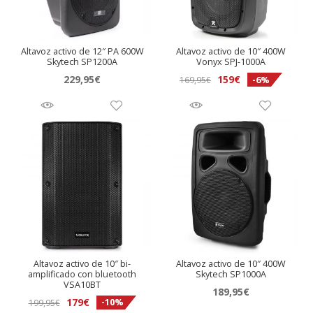
Altavoz activo de 12″ PA 600W
Altavoz activo de 10″ 400W
Skytech SP1200A
Vonyx SPJ-1000A
El
El
229,95
€
159
€
-6%
169,95
€
precio
precio
original
actual
era:
es:
169,95€.
159€.
Altavoz activo de 10″ bi-
Altavoz activo de 10″ 400W
amplificado con bluetooth
Skytech SP1000A
VSA10BT
189,95
€
El
El
179
€
-10%
199,95
€