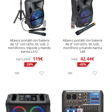
Altavoz portátil con batería
Altavoz portátil con batería
de 12″ con LEDs, bt, usb, 2
de 8″ con LEDs, bt, usb,
micrófonos, trípode y mando
micrófono y mando Karma
Karma LX12
LX8
El
El
El
El
119
€
42,44
€
167,20
€
74
€
-29%
-43%
precio
precio
precio
precio
original
actual
original
actual
era:
es:
era:
es:
167,20€.
119€.
74€.
42,44€.