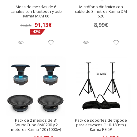
Mesa de mezclas de 6
Micrófono dinámico con
canales con bluetooth y usb
cable de 3 metros Karma DM
Karma MXM 06
520
El
El
91,13
€
8,99
€
156
€
-42%
precio
precio
original
actual
era:
es:
156€.
91,13€.
Pack de 2 medios de 8″
Pack de soportes de trípode
SoundCube 8MG200 y 2
para altavoces (110-180cm.)
motores Karma 120 (1000w)
Karma PE 5P