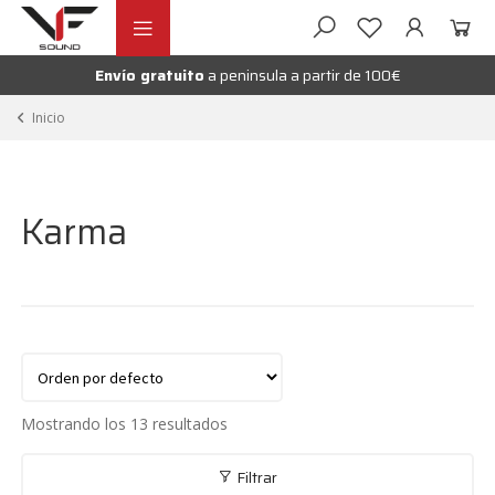
Ir
Ir
andir
a
al
la
contenido
Envío gratuito
a peninsula a partir de 100€
nú
navegación
andir
Inicio
nú
andir
Karma
nú
Mostrando los 13 resultados
Filtrar