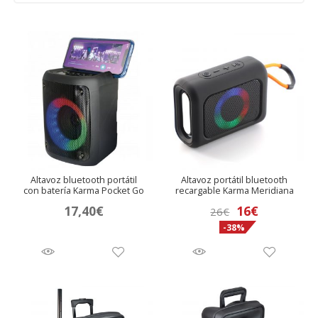
Altavoz bluetooth portátil
Altavoz portátil bluetooth
con batería Karma Pocket Go
recargable Karma Meridiana
El
El
17,40
€
16
€
26
€
-38%
precio
precio
original
actual
era:
es:
26€.
16€.