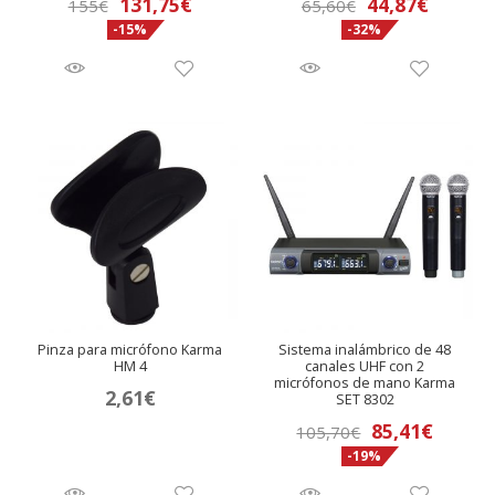
El
El
El
El
131,75
€
44,87
€
155
€
65,60
€
-15%
-32%
precio
precio
precio
precio
original
actual
original
actual
era:
es:
era:
es:
155€.
131,75€.
65,60€.
44,87€.
Pinza para micrófono Karma
Sistema inalámbrico de 48
HM 4
canales UHF con 2
micrófonos de mano Karma
2,61
€
SET 8302
El
El
85,41
€
105,70
€
-19%
precio
precio
original
actual