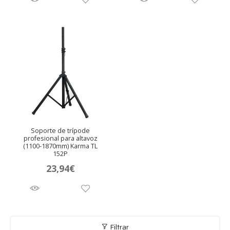
era:
es:
105,70€.
85,41€
Soporte de trípode
profesional para altavoz
(1100-1870mm) Karma TL
152P
23,94
€
Filtrar