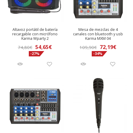
Altavoz portátil de batería
Mesa de mezclas de 4
recargable con micrófono
canales con bluetooth y usb
Karma Wparty 2
Karma MXM 04
El
El
El
El
54,65
€
72,19
€
74,80
€
109,90
€
-27%
-34%
precio
precio
precio
precio
original
actual
original
actual
era:
es:
era:
es:
74,80€.
54,65€.
109,90€.
72,19€