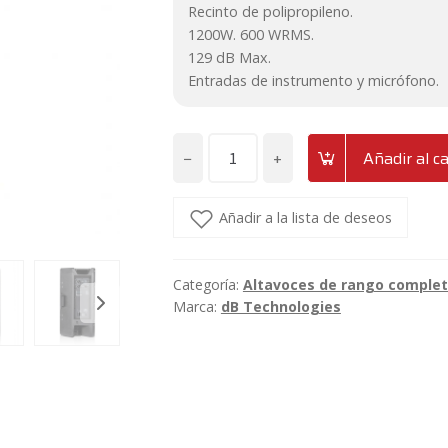
Recinto de polipropileno.
1200W. 600 WRMS.
129 dB Max.
Entradas de instrumento y micrófono.
−
+
Añadir al ca
Altavoz
activo
de
Añadir a la lista de deseos
12"
de
Categoría:
Altavoces de rango complet
1200W
Marca:
dB Technologies
600Wrms
dB
Technologies
Opera
12
cantidad