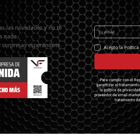
as las novedades y no te
s nada.
 sorpresas esperándote.