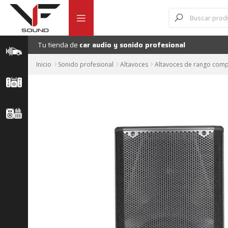
Ir
Ir
Búsqueda
Altavoz
de
a
al
productos
la
contenido
navegación
Tu tienda de
car audio y sonido profesional
Inicio
Sonido profesional
Altavoces
Altavoces de rango comp