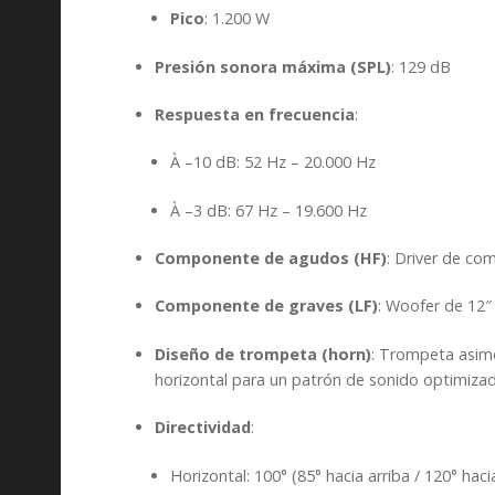
Pico
: 1.200 W
Presión sonora máxima (SPL)
: 129 dB
Respuesta en frecuencia
:
À –10 dB: 52 Hz – 20.000 Hz
À –3 dB: 67 Hz – 19.600 Hz
Componente de agudos (HF)
: Driver de co
Componente de graves (LF)
: Woofer de 12″
Diseño de trompeta (horn)
: Trompeta asimé
horizontal para un patrón de sonido optimiza
Directividad
:
Horizontal: 100° (85° hacia arriba / 120° hac