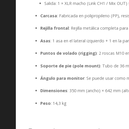
Salida: 1 × XLR macho (Link CH1 / Mix OUT) 
Carcasa
: Fabricada en polipropileno (PP), resi
Rejilla frontal
: Rejilla metálica completa para
Asas
: 1 asa en el lateral izquierdo + 1 en la pa
Puntos de volado (rigging)
: 2 roscas M10 en
Soporte de pie (pole mount)
: Tubo de 36 
Ángulo para monitor
: Se puede usar como 
Dimensiones
: 350 mm (ancho) × 642 mm (al
Peso
: 14,3 kg