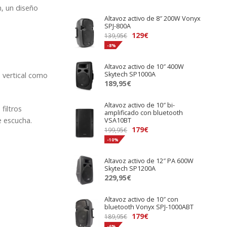
, un diseño
Altavoz activo de 8″ 200W Vonyx
SPJ-800A
El
El
129
€
139,95
€
precio
precio
-8%
original
actual
Altavoz activo de 10″ 400W
era:
es:
Skytech SP1000A
 vertical como
139,95€.
129€.
189,95
€
Altavoz activo de 10″ bi-
s
filtros
amplificado con bluetooth
e escucha.
VSA10BT
El
El
179
€
199,95
€
precio
precio
-10%
original
actual
Altavoz activo de 12″ PA 600W
era:
es:
Skytech SP1200A
199,95€.
179€.
229,95
€
Altavoz activo de 10″ con
bluetooth Vonyx SPJ-1000ABT
El
El
179
€
189,95
€
precio
precio
-6%