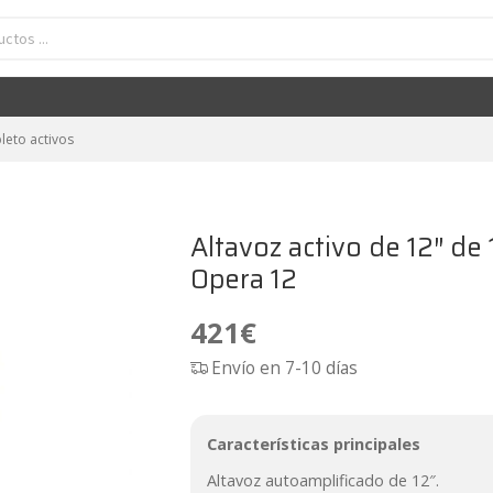
 activo de 12" de 1200W 600Wrms dB Technologies Opera 12
421
€
leto activos
Altavoz activo de 12″ 
Opera 12
421
€
Envío en 7-10 días
Características principales
Altavoz autoamplificado de 12″.