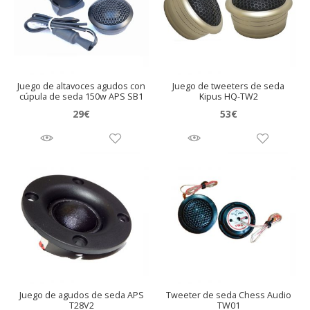
Juego de altavoces agudos con
Juego de tweeters de seda
cúpula de seda 150w APS SB1
Kipus HQ-TW2
29
€
53
€
Juego de agudos de seda APS
Tweeter de seda Chess Audio
T28V2
TW01