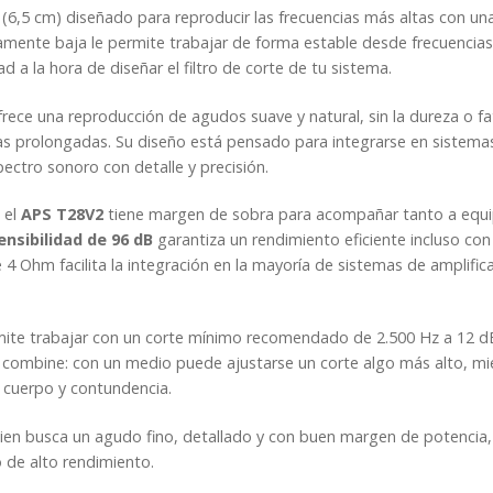
(6,5 cm) diseñado para reproducir las frecuencias más altas con u
amente baja le permite trabajar de forma estable desde frecuencia
d a la hora de diseñar el filtro de corte de tu sistema.
frece una reproducción de agudos suave y natural, sin la dureza o fa
s prolongadas. Su diseño está pensado para integrarse en sistemas
ctro sonoro con detalle y precisión.
, el
APS T28V2
tiene margen de sobra para acompañar tanto a equ
ensibilidad de 96 dB
garantiza un rendimiento eficiente incluso co
 Ohm facilita la integración en la mayoría de sistemas de amplifica
mite trabajar con un corte mínimo recomendado de 2.500 Hz a 12 d
se combine: con un medio puede ajustarse un corte algo más alto, m
n cuerpo y contundencia.
uien busca un agudo fino, detallado y con buen margen de potencia
o de alto rendimiento.