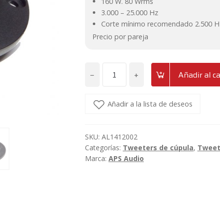
160 W. 80 Wrms
3.000 – 25.000 Hz
Corte mínimo recomendado 2.500 Hz
Precio por pareja
−
+
Añadir al ca
Juego
de
agudos
Añadir a la lista de deseos
de
seda
SKU:
AL1412002
APS
Categorías:
Tweeters de cúpula
,
Tweet
T28V2
Marca:
APS Audio
cantidad