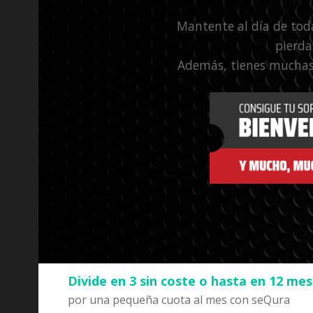
Mantente al día de tod
pierda
Además, tienes muchas
Divide en 3 sin coste o hasta en 12 me
por una pequeña cuota al mes con seQura