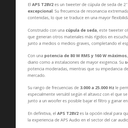
El
APS T28V2
es un tweeter de cúpula de seda de 2″ 
excepcional
. Su frecuencia de resonancia extremad
contenidas, lo que se traduce en una mayor flexibilida
Construido con una
cúpula de seda
, este tweeter o
que generan otros materiales más rígidos en escucha
junto a medios o medios-graves, completando el espe
Con una
potencia de 80 W RMS y 160 W máximos
diario como a instalaciones de mayor exigencia. Su
s
potencia moderadas, mientras que su impedancia de 4
mercado.
Su rango de frecuencias de
3.000 a 25.000 Hz
le per
especialmente versátil según el altavoz con el que 
junto a un woofer es posible bajar el filtro y ganar e
En definitiva, el
APS T28V2
es la opción ideal para q
la experiencia de APS Audio en el sector del car audi