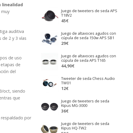
na
linealidad
Juego de tweeters de seda APS
s muy
T18V2
45
€
tiga auditiva
Juego de altavoces agudos con
 de 2 y 3 vías
cúpula de seda 150w APS SB1
29
€
Juego de altavoces agudos con
ipos de uso
cúpula de seda APS T165
n etapas de
44,90
€
ción del
Tweeter de seda Chess Audio
TW01
12
€
B/oct, siendo
ientras que
Juego de tweeters de seda
Kipus MG-3000
36
€
, respaldado por
Juego de tweeters de seda
Kipus HQ-TW2