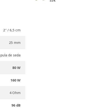
53
€
2″ / 6,5 cm
25 mm
pula de seda
80 W
160 W
4 Ohm
96 dB