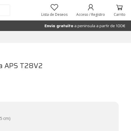
Añadir al carrito
Lista de Deseos
Acceso / Registro
Carrito
Envío gratuito
a peninsula a partir de 100€
da APS T28V2
,5 cm)