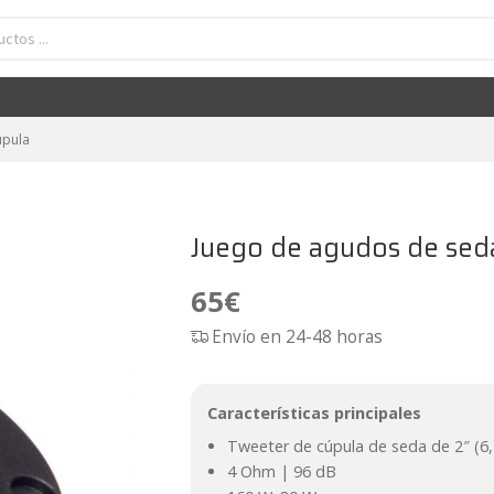
Juego de agudos de seda APS T28V2
65
€
úpula
Juego de agudos de se
65
€
Envío en 24-48 horas
Características principales
Tweeter de cúpula de seda de 2″ (6
4 Ohm | 96 dB