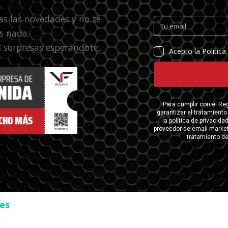
as las novedades y no te
s nada.
 sorpresas esperándote.
ses