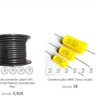
1,5
2,2
3,3
4,7
16
22
25
35
50
70
uF
uF
uF
uF
uF
uF
mm²
mm²
mm²
mm²
 de corriente cobre OFC
Condensador MKP Chess Audio
35/50/70mm2 SoundCube
3
€
Desde
Flex
3,92
€
Desde