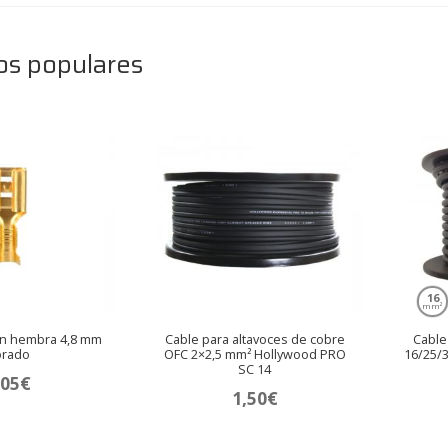
os populares
16
mm²
on hembra 4,8 mm
Cable para altavoces de cobre
Cable
orado
OFC 2×2,5 mm² Hollywood PRO
16/25/
SC 14
,05
€
1,50
€