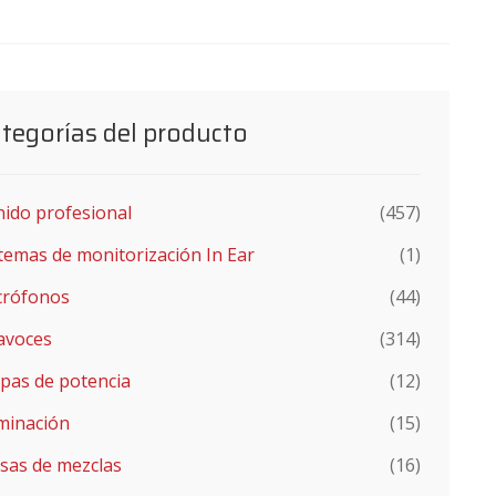
tegorías del producto
nido profesional
(457)
temas de monitorización In Ear
(1)
crófonos
(44)
avoces
(314)
pas de potencia
(12)
uminación
(15)
sas de mezclas
(16)