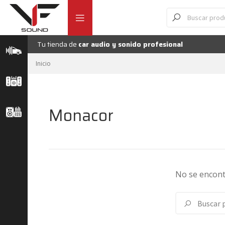
Ir
Ir
Búsqueda
de
a
al
productos
la
contenido
navegación
Tu tienda de
car audio y sonido profesional
Inicio
Monacor
No se encont
Buscar
Buscar
por: