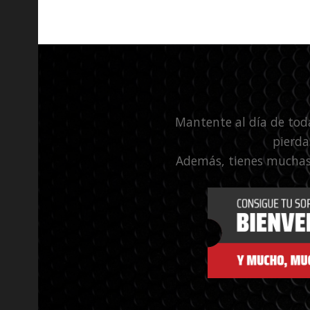
Mantente al día de tod
pierda
Además, tienes muchas