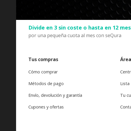
Divide en 3 sin coste o hasta en 12 me
por una pequeña cuota al mes con seQura
Tus compras
Área
Cómo comprar
Centr
Métodos de pago
Lista
Envío, devolución y garantía
Tu c
Cupones y ofertas
Cont