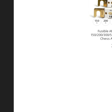
150
200
A
A
Fusible 
150/200/300/
Chess 