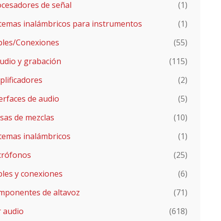
ocesadores de señal
(1)
stemas inalámbricos para instrumentos
(1)
bles/Conexiones
(55)
udio y grabación
(115)
lificadores
(2)
erfaces de audio
(5)
sas de mezclas
(10)
stemas inalámbricos
(1)
crófonos
(25)
bles y conexiones
(6)
mponentes de altavoz
(71)
r audio
(618)