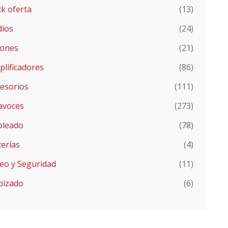
k oferta
(13)
dios
(24)
jones
(21)
lificadores
(86)
cesorios
(111)
avoces
(273)
bleado
(78)
erías
(4)
eo y Seguridad
(11)
pizado
(6)