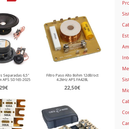
Pr
ecio
precio
iginal
actual
Si
a:
es:
Ca
€.
85€.
Est
Amp
Int
Me
as Separadas 6,5″
Filtro Paso Alto 8ohm 12dB/oct
Si
m APS SD165-2025
4.2kHz APS FA428L
29
€
22,50
€
Mi
Ca
Co
Ca