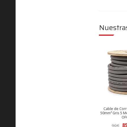
Nuestra
Cable de Cor
50mm² Gris 5 M
OF
El
8
90
€