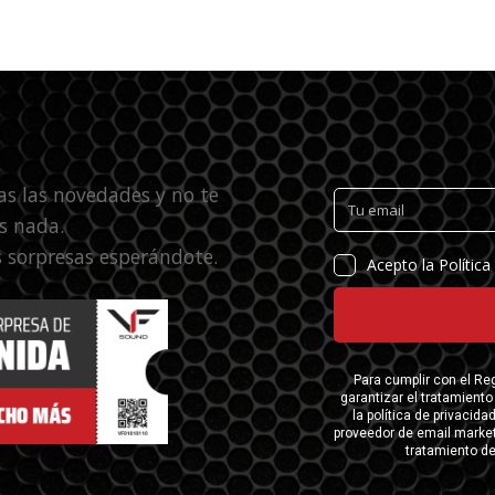
as las novedades y no te
s nada.
 sorpresas esperándote.