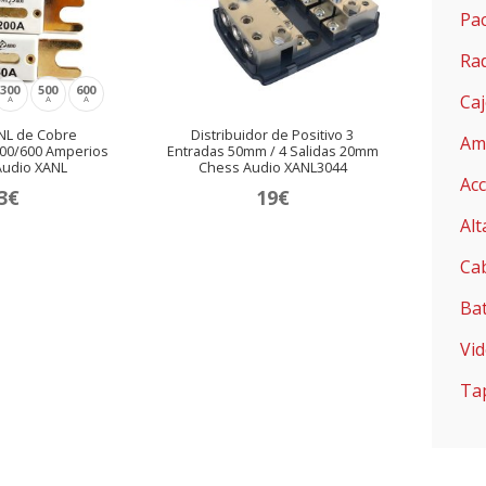
Pac
Ra
300
500
600
Ca
A
A
A
ANL de Cobre
Distribuidor de Positivo 3
Amp
500/600 Amperios
Entradas 50mm / 4 Salidas 20mm
Audio XANL
Chess Audio XANL3044
Ac
3
€
19
€
Alt
Ca
Bat
Vid
Ta