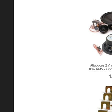
pr
or
er
90
Altavoces 2 Ví
80W RMS 2 Oh
1