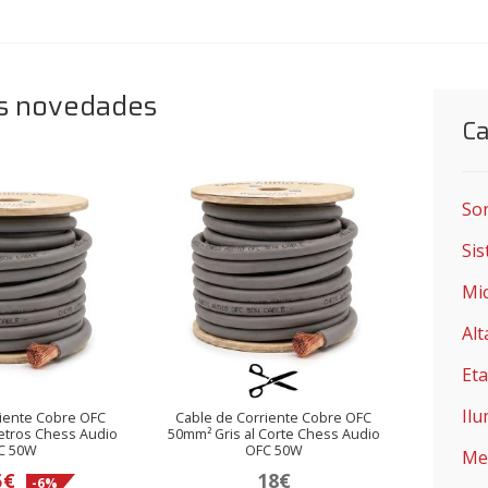
s novedades
Ca
So
Sis
Mi
Alt
Eta
Il
riente Cobre OFC
Cable de Corriente Cobre OFC
etros Chess Audio
50mm² Gris al Corte Chess Audio
C 50W
OFC 50W
Me
El
5
€
18
€
-6%