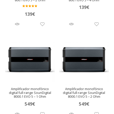
800.1 EVO 5 – 2 Ohm
800.1 EVO 5 – 4 Ohm
139
€
Valora
139
€
do en
5.00
de 5
Amplificador monofónico
Amplificador monofónico
digital full-range SounDigital
digital full-range SounDigital
8000.1 EVO 5 – 1 Ohm
8000.1 EVO 5 – 2 Ohm
549
€
549
€