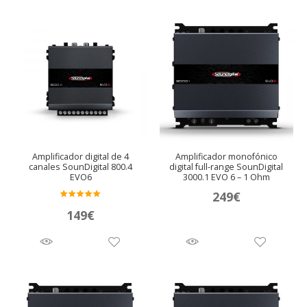
Amplificador digital de 4
Amplificador monofónico
canales SounDigital 800.4
digital full-range SounDigital
EVO6
3000.1 EVO 6 – 1 Ohm
249
€
Valora
149
€
do en
5.00
de 5