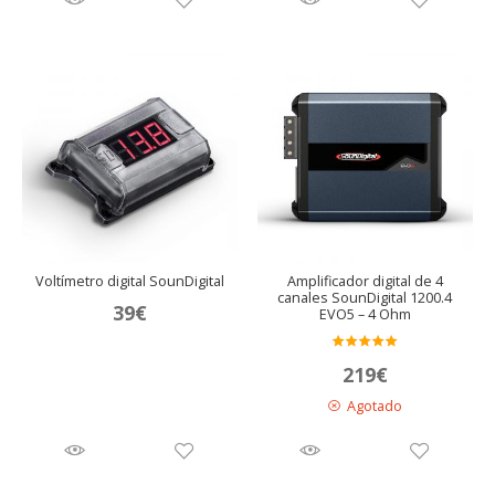
Voltímetro digital SounDigital
Amplificador digital de 4
canales SounDigital 1200.4
39
€
EVO5 – 4 Ohm
Valora
219
€
do en
5.00
de 5
Agotado