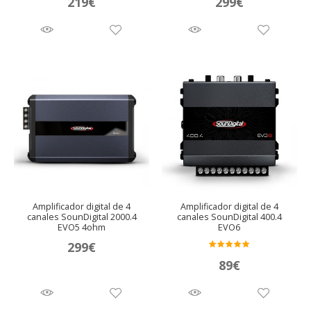
219
€
299
€
Amplificador digital de 4
Amplificador digital de 4
canales SounDigital 2000.4
canales SounDigital 400.4
EVO5 4ohm
EVO6
299
€
Valora
89
€
do en
5.00
de 5