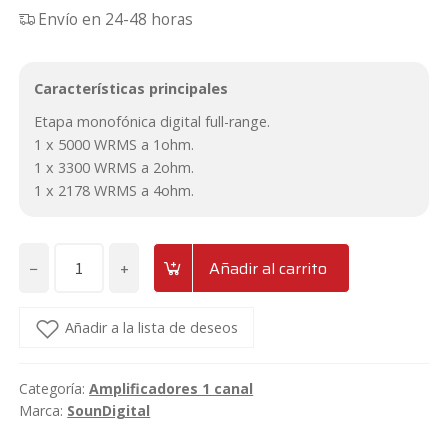
Envío en 24-48 horas
Características principales
Etapa monofónica digital full-range.
1 x 5000 WRMS a 1ohm.
1 x 3300 WRMS a 2ohm.
1 x 2178 WRMS a 4ohm.
−
+
Añadir al carrito
Amplificador
monofónico
digital
Añadir a la lista de deseos
full-
range
Categoría:
Amplificadores 1 canal
SounDigital
Marca:
SounDigital
5000.1