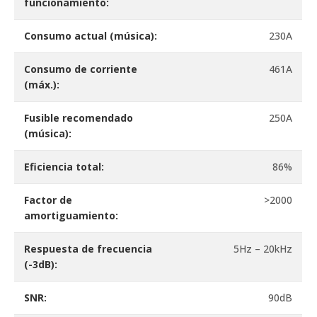
funcionamiento:
Consumo actual (música):
230A
Consumo de corriente
461A
(máx.):
Fusible recomendado
250A
(música):
Eficiencia total:
86%
Factor de
>2000
amortiguamiento:
Respuesta de frecuencia
5Hz – 20kHz
(-3dB):
SNR:
90dB