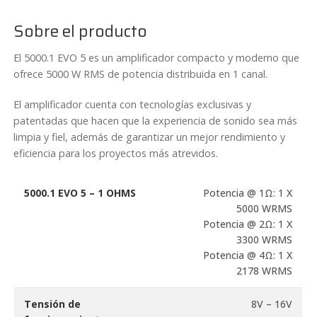
EVO
5
Sobre el producto
–
1
El 5000.1 EVO 5 es un amplificador compacto y moderno que
Ohm
ofrece 5000 W RMS de potencia distribuida en 1 canal.
cantidad
El amplificador cuenta con tecnologías exclusivas y
patentadas que hacen que la experiencia de sonido sea más
limpia y fiel, además de garantizar un mejor rendimiento y
eficiencia para los proyectos más atrevidos.
5000.1 EVO 5 – 1 OHMS
Potencia @ 1Ω: 1 X
5000 WRMS
Potencia @ 2Ω: 1 X
3300 WRMS
Potencia @ 4Ω: 1 X
2178 WRMS
Tensión de
8V – 16V