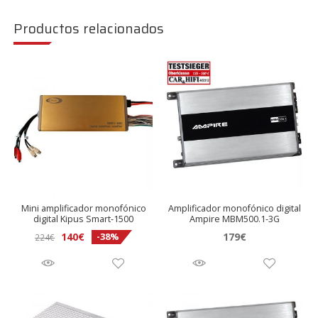
Productos relacionados
Mini amplificador monofónico
Amplificador monofónico digital
digital Kipus Smart-1500
Ampire MBM500.1-3G
El
El
140
€
179
€
-38%
224
€
precio
precio
original
actual
era:
es:
224€.
140€.