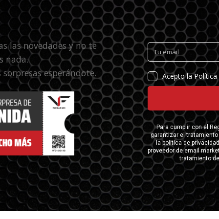
as las novedades y no te
s nada.
 sorpresas esperándote.