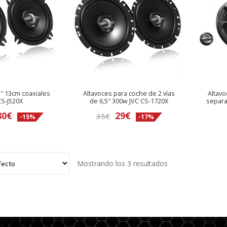
5″ 13cm coaxiales
Altavoces para coche de 2 vías
Altavo
CS-J520X
de 6,5″ 300w JVC CS-1720X
separa
El
El
El
80
€
29
€
35
€
-15%
-17%
io
precio
precio
precio
inal
actual
original
actual
es:
era:
es:
Mostrando los 3 resultados
23,80€.
35€.
29€.