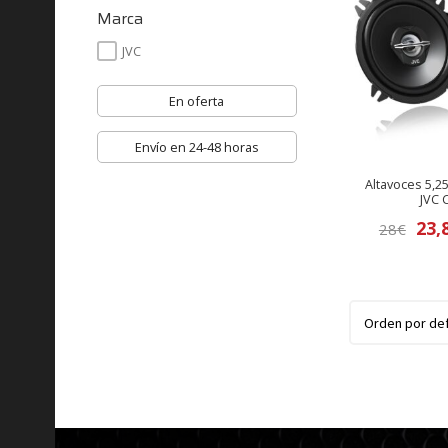
Marca
JVC
En oferta
Envío en 24-48 horas
Altavoces 5,2
JVC 
El
23,
28
€
prec
orig
era:
28€.