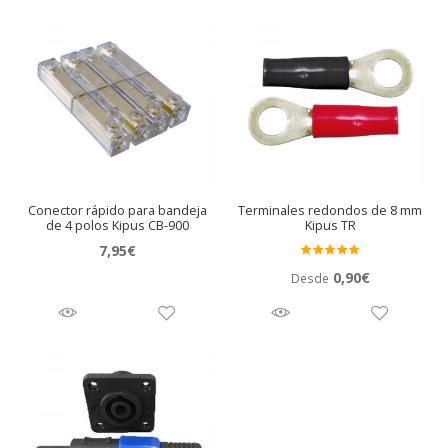
Conector rápido para bandeja
Terminales redondos de 8 mm
de 4 polos Kipus CB-900
Kipus TR
7,95
€
Valora
0,90
€
Desde
do en
5.00
de 5