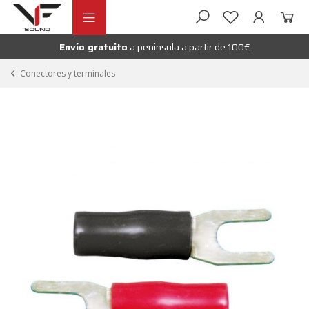
Ir
Ir
andir
a
al
la
contenido
Envío gratuito
a peninsula a partir de 100€
nú
navegación
andir
Conectores y terminales
nú
andir
nú