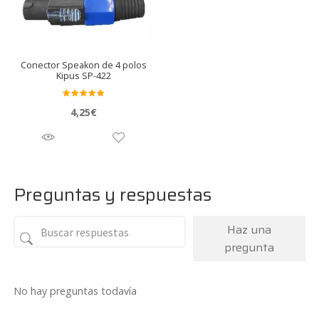
Conector Speakon de 4 polos
Kipus SP-422
Valora
4,25
€
do en
5.00
de 5
Preguntas y respuestas
Haz una
pregunta
No hay preguntas todavía