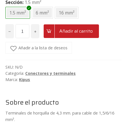
Sección
1.5 mm²
1.5 mm²
6 mm²
16 mm²
−
+
Añadir al carrito
Terminales
de
horquilla
Añadir a la lista de deseos
Kipus
TA
SKU:
N/D
cantidad
Categoría:
Conectores y terminales
Marca:
Kipus
Sobre el producto
Terminales de horquilla de 4,3 mm. para cable de 1,5/6/16
mm².