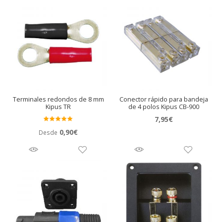
Terminales redondos de 8 mm
Conector rápido para bandeja
Kipus TR
de 4 polos Kipus CB-900
7,95
€
Valora
0,90
€
Desde
do en
5.00
de 5