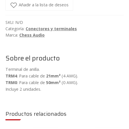
anilla
Añadir a la lista de deseos
para
cable
SKU:
N/D
de
Categoría:
Conectores y terminales
21/50
Marca:
Chess Audio
mm²
Chess
Audio
Sobre el producto
TRM4/TRM0
Terminal de anilla.
cantidad
TRM4
: Para cable de
21mm²
(4 AWG).
TRM0
: Para cable de
50mm²
(0 AWG).
Incluye 2 unidades.
Productos relacionados