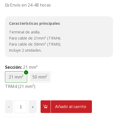
Envío en 24-48 horas
Características principales
Terminal de anilla.
Para cable de 21mm² (TRM4).
Para cable de 50mm² (TRM0).
Incluye 2 unidades.
Sección
21 mm²
21 mm²
50 mm²
TRM4 (21 mm²)
−
+
Añadir al carrito
Terminales
de