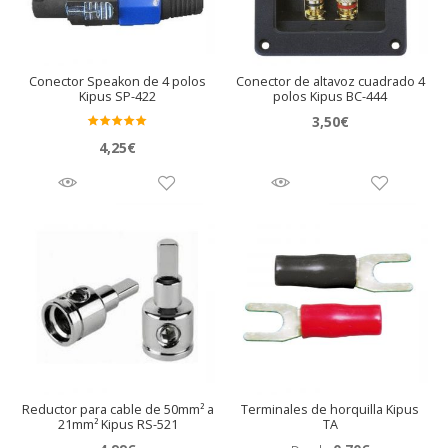
Conector Speakon de 4 polos
Conector de altavoz cuadrado 4
Kipus SP-422
polos Kipus BC-444
3,50
€
Valora
4,25
€
do en
5.00
de 5
Reductor para cable de 50mm² a
Terminales de horquilla Kipus
21mm² Kipus RS-521
TA