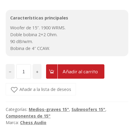
Características principales
Woofer de 15″. 1900 WRMS.
Doble bobina 2+2 Ohm.
90 dB/w/m.
Bobina de 4″ CCAW.
−
+
Añadir al carrito
Subwoofer/Grave
de
15"
Añadir a la lista de deseos
3900w
Chess
Categorías:
Medios-graves 15"
,
Subwoofers 15"
,
Audio
Componentes de 15"
SWP1522
Marca:
Chess Audio
cantidad