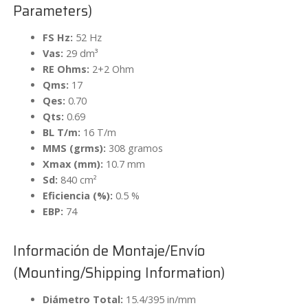
Parameters)
FS Hz:
52 Hz
Vas:
29 dm³
RE Ohms:
2+2 Ohm
Qms:
17
Qes:
0.70
Qts:
0.69
BL T/m:
16 T/m
MMS (grms):
308 gramos
Xmax (mm):
10.7 mm
Sd:
840 cm²
Eficiencia (%):
0.5 %
EBP:
74
Información de Montaje/Envío
(Mounting/Shipping Information)
Diámetro Total:
15.4/395 in/mm