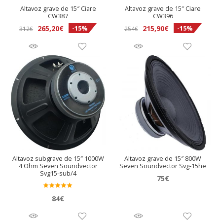
Altavoz grave de 15″ Ciare
Altavoz grave de 15″ Ciare
CW387
CW396
El
El
El
El
265,20
€
215,90
€
-15%
-15%
312
€
254
€
precio
precio
precio
precio
original
actual
original
actual
era:
es:
era:
es:
312€.
265,20€.
254€.
215,90€.
Altavoz subgrave de 15″ 1000W
Altavoz grave de 15″ 800W
4 Ohm Seven Soundvector
Seven Soundvector Svg-15he
Svg15-sub/4
75
€
Valora
84
€
do en
5.00
de 5