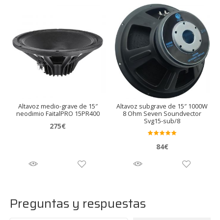
Altavoz medio-grave de 15″
Altavoz subgrave de 15″ 1000W
neodimio FaitalPRO 15PR400
8 Ohm Seven Soundvector
Svg15-sub/8
275
€
Valora
84
€
do en
5.00
de 5
Preguntas y respuestas