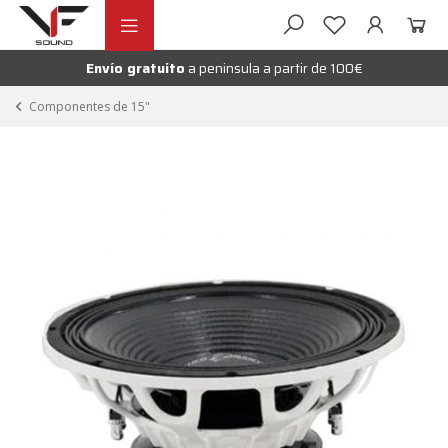
Ir
Ir
andir
a
al
la
contenido
Envío gratuito
a peninsula a partir de 100€
nú
navegación
andir
Componentes de 15"
nú
andir
nú