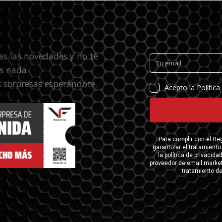
as las novedades y no te
s nada.
 sorpresas esperándote.