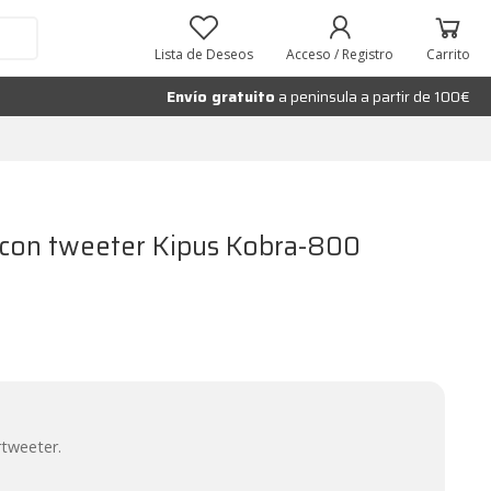
Añadir al carrito
Lista de Deseos
Acceso / Registro
Carrito
Envío gratuito
a peninsula a partir de 100€
 con tweeter Kipus Kobra-800
tweeter.