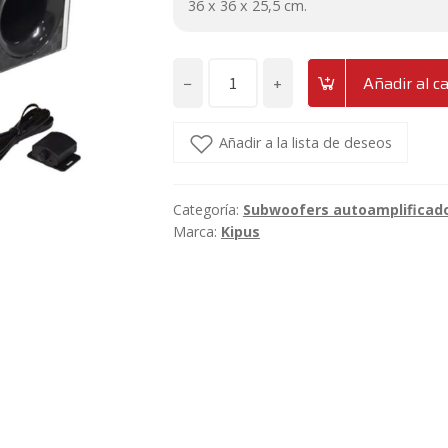
36 x 36 x 25,5 cm.
−
+
Añadir al ca
Subwoofer
de
8"
Añadir a la lista de deseos
activo
con
Categoría:
Subwoofers autoamplificad
tweeter
Marca:
Kipus
Kipus
Kobra-
800
cantidad