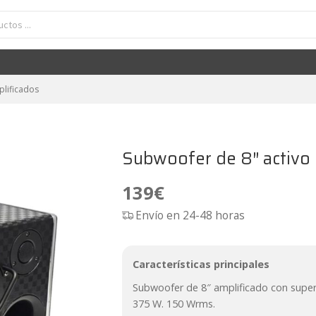
Subwoofer de 8" activo con tweeter Kipus Kobra-800
139
€
lificados
Subwoofer de 8″ activo
139
€
Envío en 24-48 horas
Características principales
Subwoofer de 8″ amplificado con super
375 W. 150 Wrms.