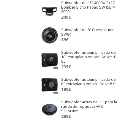
Subwoofer de 15″ 4000w 2+2Ω
Bomber Bicho Papao SW15BP-
2000
249
€
Subwoofer de 8″ Chess Audio
SW84
89
€
Subwoofer autoamplificado de
10″ extraplano Ampire Active10-
SL
239
€
Subwoofer autoamplificado de
8″ extraplano Ampire Active8-SL
199
€
Subwoofer activo de 11″ para la
rueda de repuesto APS
S11Active
289
€