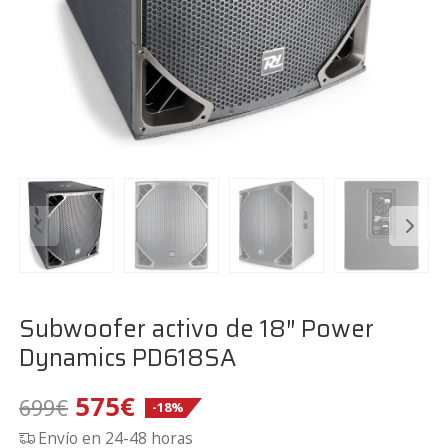
Subwoofer activo de 18″ Power
Dynamics PD618SA
El
El
575
€
699
€
-18%
Envío en 24-48 horas
precio
precio