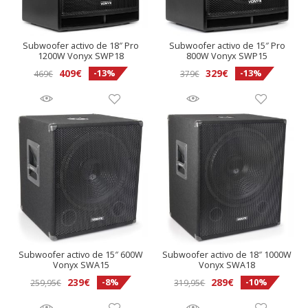
Subwoofer activo de 18″ Pro
Subwoofer activo de 15″ Pro
1200W Vonyx SWP18
800W Vonyx SWP15
El
El
El
El
409
€
329
€
-13%
-13%
469
€
379
€
precio
precio
precio
precio
original
actual
original
actual
era:
es:
era:
es:
469€.
409€.
379€.
329€.
Subwoofer activo de 15″ 600W
Subwoofer activo de 18″ 1000W
Vonyx SWA15
Vonyx SWA18
El
El
El
El
239
€
289
€
-8%
-10%
259,95
€
319,95
€
precio
precio
precio
precio