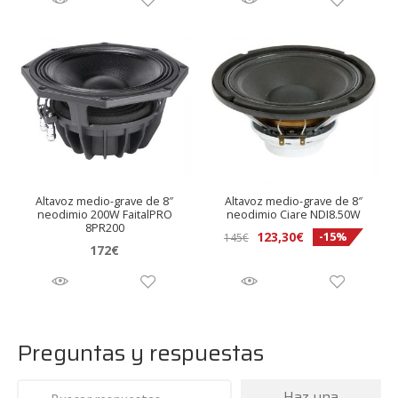
original
actual
original
actual
era:
es:
era:
es:
259,95€.
239€.
319,95€.
289€.
Altavoz medio-grave de 8″
Altavoz medio-grave de 8″
neodimio 200W FaitalPRO
neodimio Ciare NDI8.50W
8PR200
El
El
123,30
€
-15%
145
€
172
€
precio
precio
original
actual
era:
es:
145€.
123,30€.
Preguntas y respuestas
Haz una