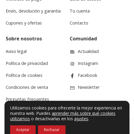
Envío, devolución y garantía
Tu cuenta
Cupones y ofertas
Contacto
Sobre nosotros
Comunidad
Aviso legal
Actualidad
Política de privacidad
Instagram
Política de cookies
Facebook
Condiciones de venta
Newsletter
Preguntas Frecuentes
Utilizamos cookies para ofrecerte la mejor experiencia en
nuestra web. Puedes
aprender más sobre qué cookies
utilizamos
o desactivarlas en los
ajustes
.
Aceptar
Rechazar
© VF Sound 2026. Todos los derechos reservados.