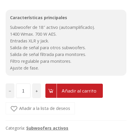
original
actual
Características principales
era:
es:
Subwoofer de 18″ activo (autoamplificado).
699€.
575€.
1400 Wmax. 700 W AES.
Entradas XLR y Jack.
Salida de señal para otros subwoofers.
Salida de señal filtrada para monitores.
Filtro regulable para monitores.
Ajuste de fase.
−
+
Añadir al carrito
Subwoofer
activo
de
Añadir a la lista de deseos
18"
Power
Categoría:
Subwoofers activos
Dynamics