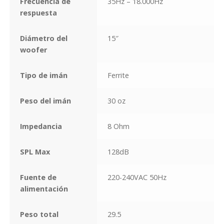
Frecuencia de
35Hz – 18.000Hz
respuesta
Diámetro del
15″
woofer
Tipo de imán
Ferrite
Peso del imán
30 oz
Impedancia
8 Ohm
SPL Max
128dB
Fuente de
220-240VAC 50Hz
alimentación
Peso total
29.5