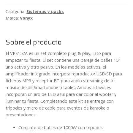
de
Categoría:
Sistemas y packs
15"
Marca:
Vonyx
1000W
con
micrófono
Sobre el producto
y
trípodes
El VPS152A es un set completo plug & play, listo para
Vonyx
empezar tu fiesta. El set contiene una pareja de bafles 15″
VPS152A
uno activo y otro pasivo. En los modelos activos, el
cantidad
amplificador integrado incorpora reproductor USB/SD para
ficheros MP3 y receptor BT para audio streaming de tu
música desde Smartphone o tablet. Ambos altavoces
incorporan un aro de LED azul para dar color al woofer y
iluminar tu fiesta. Completando este kit se entrega con
trípodes y micro de cable para eventos de karaoke o
presentaciones.
Conjunto de bafles de 1000W con trípodes