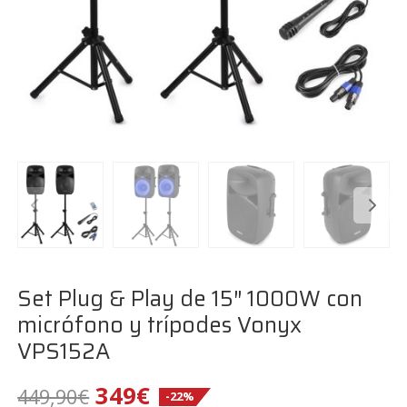
Set Plug & Play de 15″ 1000W con
micrófono y trípodes Vonyx
VPS152A
El
El
349
€
449,90
€
-22%