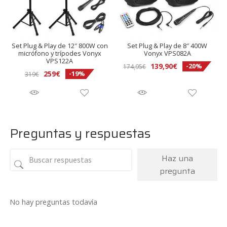
Set Plug & Play de 12″ 800W con
Set Plug & Play de 8″ 400W
micrófono y trípodes Vonyx
Vonyx VPS082A
VPS122A
El
El
139,90
€
-20%
174,95
€
El
El
259
€
-19%
319
€
precio
precio
precio
precio
original
actual
original
actual
era:
es:
era:
es:
174,95€.
139,90€.
319€.
259€.
Preguntas y respuestas
Haz una
pregunta
No hay preguntas todavía