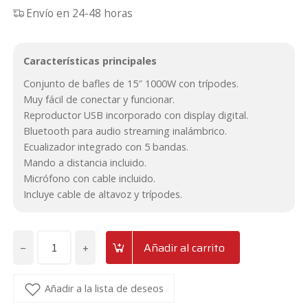
Envío en 24-48 horas
precio
precio
original
actual
Características principales
era:
es:
Conjunto de bafles de 15″ 1000W con trípodes.
449,90€.
349€.
Muy fácil de conectar y funcionar.
Reproductor USB incorporado con display digital.
Bluetooth para audio streaming inalámbrico.
Ecualizador integrado con 5 bandas.
Mando a distancia incluido.
Micrófono con cable incluido.
Incluye cable de altavoz y trípodes.
−
+
Añadir al carrito
Set
Plug
&
Añadir a la lista de deseos
Play