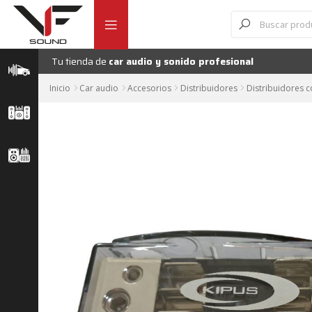
Ir
Ir
Búsqueda
de
a
al
productos
la
contenido
navegación
Tu tienda de
car audio y sonido profesional
Inicio
Car audio
Accesorios
Distribuidores
Distribuidores c