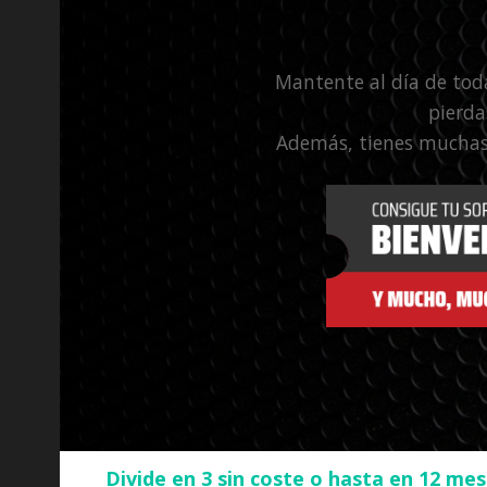
Mantente al día de tod
pierda
Además, tienes muchas
Divide en 3 sin coste o hasta en 12 me