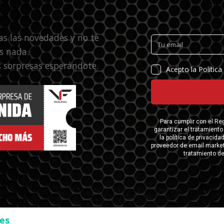
as las novedades y no te
s nada.
 sorpresas esperándote.
ses