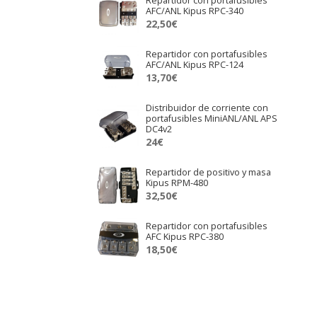
Repartidor con portafusibles
AFC/ANL Kipus RPC-340
22,50
€
Repartidor con portafusibles
AFC/ANL Kipus RPC-124
13,70
€
Distribuidor de corriente con
portafusibles MiniANL/ANL APS
DC4v2
24
€
Repartidor de positivo y masa
Kipus RPM-480
32,50
€
Repartidor con portafusibles
AFC Kipus RPC-380
18,50
€