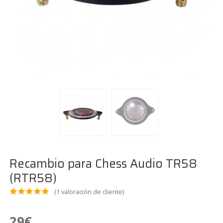
Recambio para Chess Audio TR58
(RTR58)
(
1
valoración de cliente)
Valora
1
do
5.00
29
€