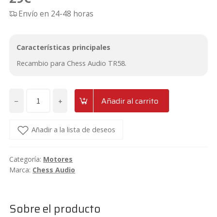
sobre 5
Envío en 24-48 horas
basado
en
puntua
Características principales
ción de
Recambio para Chess Audio TR58.
cliente
−
+
Añadir al carrito
Recambio
para
Chess
Añadir a la lista de deseos
Audio
TR58
Categoría:
Motores
(RTR58)
Marca:
Chess Audio
cantidad
Sobre el producto