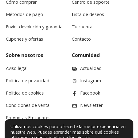
Cómo comprar
Centro de soporte
Métodos de pago
Lista de deseos
Envío, devolución y garantía
Tu cuenta
Cupones y ofertas
Contacto
Sobre nosotros
Comunidad
Aviso legal
Actualidad
Política de privacidad
Instagram
Política de cookies
Facebook
Condiciones de venta
Newsletter
Preguntas Frecuentes
Utilizamos cookies para ofrecerte la mejor experiencia en
nuestra web. Puedes
aprender más sobre qué cookies
utilizamos
o desactivarlas en los
ajustes
.