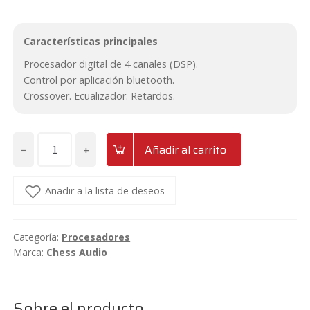
Características principales
Procesador digital de 4 canales (DSP).
Control por aplicación bluetooth.
Crossover. Ecualizador. Retardos.
−
+
Añadir al carrito
Procesador
de
4
Añadir a la lista de deseos
canales
con
Categoría:
Procesadores
control
Marca:
Chess Audio
por
bluetooth
Chess
Sobre el producto