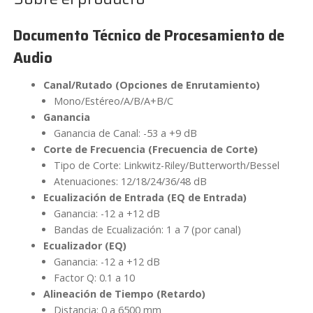
Audio
DSP-
Documento Técnico de Procesamiento de
X4
Audio
cantidad
Canal/Rutado (Opciones de Enrutamiento)
Mono/Estéreo/A/B/A+B/C
Ganancia
Ganancia de Canal: -53 a +9 dB
Corte de Frecuencia (Frecuencia de Corte)
Tipo de Corte: Linkwitz-Riley/Butterworth/Bessel
Atenuaciones: 12/18/24/36/48 dB
Ecualización de Entrada (EQ de Entrada)
Ganancia: -12 a +12 dB
Bandas de Ecualización: 1 a 7 (por canal)
Ecualizador (EQ)
Ganancia: -12 a +12 dB
Factor Q: 0.1 a 10
Alineación de Tiempo (Retardo)
Distancia: 0 a 6500 mm