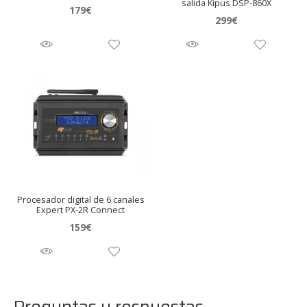
salida Kipus DSP-860X
179
€
299
€
Procesador digital de 6 canales
Expert PX-2R Connect
159
€
Preguntas y respuestas