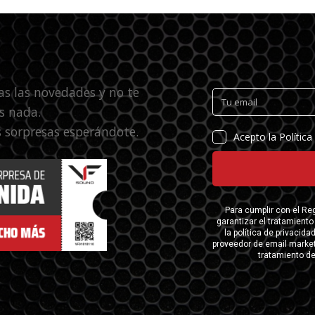
as las novedades y no te
s nada.
 sorpresas esperándote.