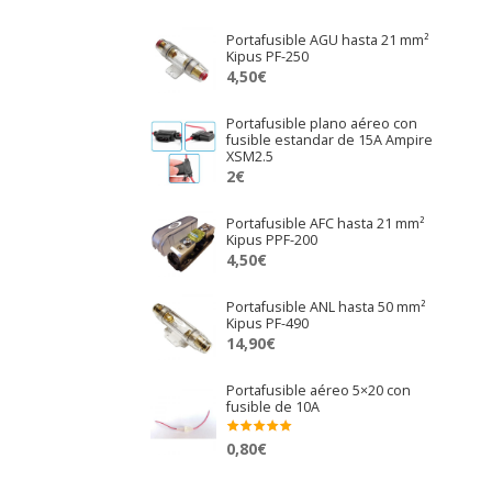
Portafusible AGU hasta 21 mm²
Kipus PF-250
4,50
€
Portafusible plano aéreo con
fusible estandar de 15A Ampire
XSM2.5
2
€
Portafusible AFC hasta 21 mm²
Kipus PPF-200
4,50
€
Portafusible ANL hasta 50 mm²
Kipus PF-490
14,90
€
Portafusible aéreo 5×20 con
fusible de 10A
0,80
€
Valora
do en
5.00
de 5