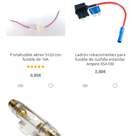
Portafusible aéreo 5×20 con
Ladrón robacorrientes para
fusible de 10A
fusible de cuchilla estandar
Ampire XSA100
3,80
€
Valora
0,80
€
do en
5.00
de 5