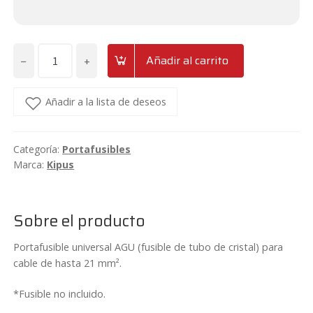
−
+
Añadir al carrito
Portafusible
AGU
hasta
Añadir a la lista de deseos
21
mm²
Categoría:
Portafusibles
Kipus
Marca:
Kipus
PF-
250
cantidad
Sobre el producto
Portafusible universal AGU (fusible de tubo de cristal) para
cable de hasta 21 mm².
*Fusible no incluido.