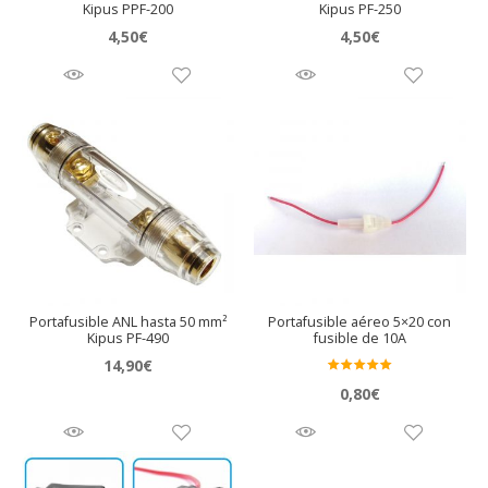
Kipus PPF-200
Kipus PF-250
4,50
€
4,50
€
Portafusible ANL hasta 50 mm²
Portafusible aéreo 5×20 con
Kipus PF-490
fusible de 10A
14,90
€
Valora
0,80
€
do en
5.00
de 5