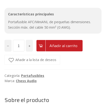
Características principales
Portafusible AFC/MiniANL de pequeñas dimensiones.
Sección máx. del cable 50 mm² (0 AWG).
−
+
Añadir al carrito
Portafusible
AFC/MiniANL
para
Añadir a la lista de deseos
cable
de
Categoría:
Portafusibles
35-
Marca:
Chess Audio
50mm²
Chess
Audio
Sobre el producto
Manl1010