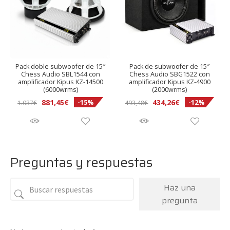
Pack doble subwoofer de 15″
Pack de subwoofer de 15″
Chess Audio SBL1544 con
Chess Audio SBG1522 con
amplificador Kipus KZ-14500
amplificador Kipus KZ-4900
(6000wrms)
(2000wrms)
El
El
El
El
881,45
€
434,26
€
-15%
-12%
1.037
€
493,48
€
precio
precio
precio
precio
original
actual
original
actual
era:
es:
era:
es:
1.037€.
881,45€.
493,48€.
434,26€.
Preguntas y respuestas
Haz una
pregunta