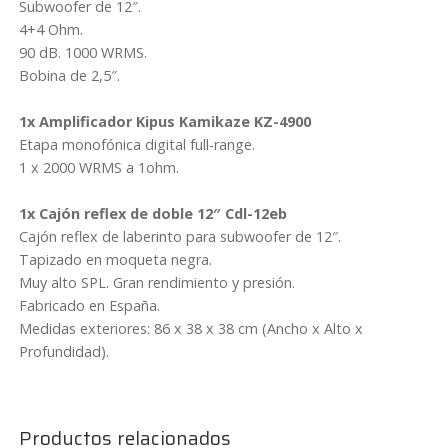
Subwoofer de 12″.
(2000wrms)
4+4 Ohm.
cantidad
90 dB. 1000 WRMS.
Bobina de 2,5″.
1x Amplificador Kipus Kamikaze KZ-4900
Etapa monofónica digital full-range.
1 x 2000 WRMS a 1ohm.
1x Cajón reflex de doble 12″ Cdl-12eb
Cajón reflex de laberinto para subwoofer de 12″.
Tapizado en moqueta negra.
Muy alto SPL. Gran rendimiento y presión.
Fabricado en España.
Medidas exteriores: 86 x 38 x 38 cm (Ancho x Alto x
Profundidad).
Productos relacionados