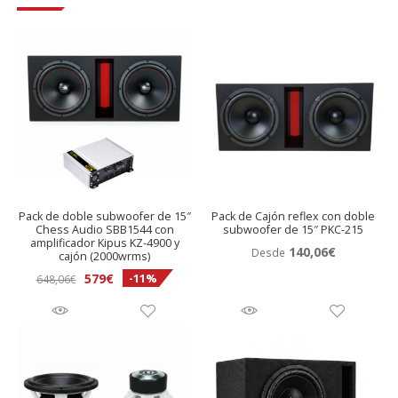
Pack de doble subwoofer de 15″
Pack de Cajón reflex con doble
Chess Audio SBB1544 con
subwoofer de 15″ PKC-215
amplificador Kipus KZ-4900 y
140,06
€
Desde
cajón (2000wrms)
El
El
579
€
-11%
648,06
€
precio
precio
original
actual
era:
es:
648,06€.
579€.