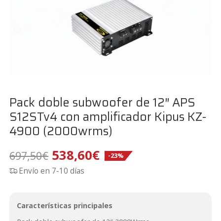
Pack doble subwoofer de 12″ APS
S12STv4 con amplificador Kipus KZ-
4900 (2000wrms)
El
El
538,60
€
697,50
€
-23%
Envío en 7-10 días
precio
precio
original
actual
Características principales
era:
es: