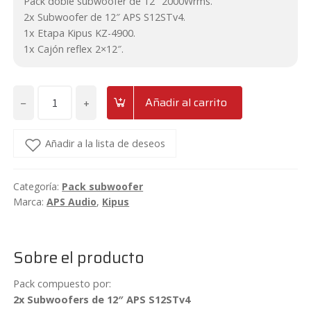
Pack doble subwoofer de 12″ 2000Wrms.
697,50€.
538,60€.
2x Subwoofer de 12″ APS S12STv4.
1x Etapa Kipus KZ-4900.
1x Cajón reflex 2×12″.
−
+
Añadir al carrito
Pack
doble
subwoofer
Añadir a la lista de deseos
de
12″
Categoría:
Pack subwoofer
APS
Marca:
APS Audio
,
Kipus
S12STv4
con
amplificador
Sobre el producto
Kipus
KZ-
Pack compuesto por:
4900
2x Subwoofers de 12″ APS S12STv4