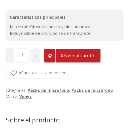
original
actual
Características principales
era:
es:
Kit de micrófono dinámico y pie con brazo.
47,95€.
44,90€.
Incluye cable de 3m. y bolsa de transporte.
−
+
Añadir al carrito
Pack
de
micrófono
Añadir a la lista de deseos
dinámico
y
Categorías:
Packs de micrófono
,
Packs de micrófono
soporte
Marca:
Vonyx
Vonyx
MS10K
cantidad
Sobre el producto