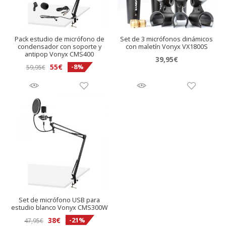
Pack estudio de micrófono de
Set de 3 micrófonos dinámicos
condensador con soporte y
con maletín Vonyx VX1800S
antipop Vonyx CMS400
39,95
€
El
El
55
€
-8%
59,95
€
precio
precio
original
actual
era:
es:
59,95€.
55€.
Set de micrófono USB para
estudio blanco Vonyx CMS300W
El
El
38
€
-21%
47,95
€