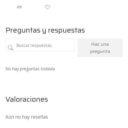
precio
precio
original
actual
era:
es:
47,95€.
38€.
Preguntas y respuestas
Haz una
pregunta
No hay preguntas todavía
Valoraciones
Aún no hay reseñas