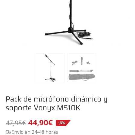
Pack de micrófono dinámico y
soporte Vonyx MS10K
El
El
44,90
€
47,95
€
-6%
Envío en 24-48 horas
precio
precio