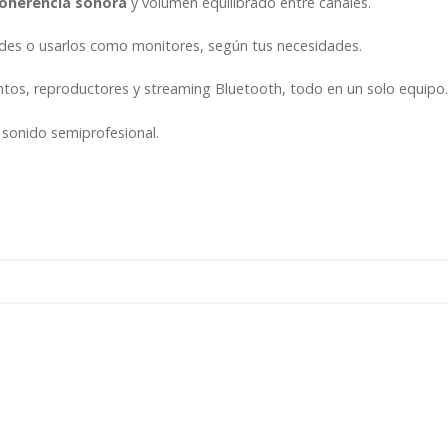
oherencia sonora
y volumen equilibrado entre canales.
podes o usarlos como monitores, según tus necesidades.
ntos, reproductores y streaming Bluetooth, todo en un solo equipo
 sonido semiprofesional.