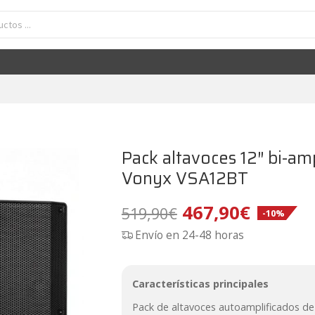
oces 12" bi-amplificados 2400W con BT,mp3,aux Vonyx VSA12BT
El
El
467,90
€
519,90
€
-10%
precio
precio
original
actual
era:
es:
519,90€.
467,90€.
Pack altavoces 12″ bi-a
Vonyx VSA12BT
El
El
467,90
€
519,90
€
-10%
Envío en 24-48 horas
precio
precio
original
actual
Características principales
era:
es:
Pack de altavoces autoamplificados de