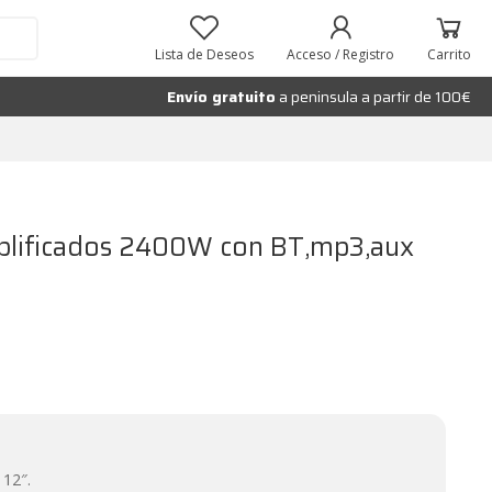
Añadir al carrito
Lista de Deseos
Acceso / Registro
Carrito
Envío gratuito
a peninsula a partir de 100€
mplificados 2400W con BT,mp3,aux
 12″.