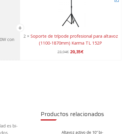
2
×
Soporte de trípode profesional para altavoz
00W con
(1100-1870mm) Karma TL 152P
El
El
20,35
€
23,94
€
precio
precio
S
original
actual
o
era:
es:
p
23,94€.
20,35€.
o
r
t
e
d
Productos relacionados
e
t
ad es bi-
r
Altavoz activo de 10″ bi-
udos.