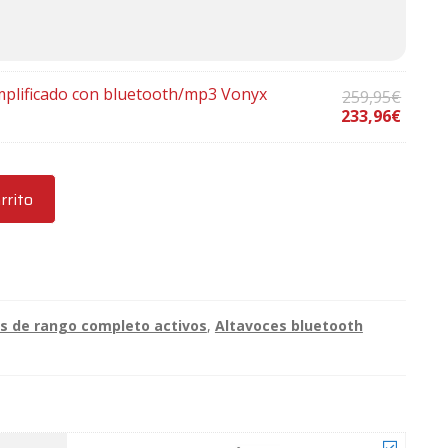
.
amplificado con bluetooth/mp3 Vonyx
El
El
259,95
€
precio
precio
233,96
€
original
actual
era:
es:
259,95€.
233,96€.
rrito
s de rango completo activos
,
Altavoces bluetooth