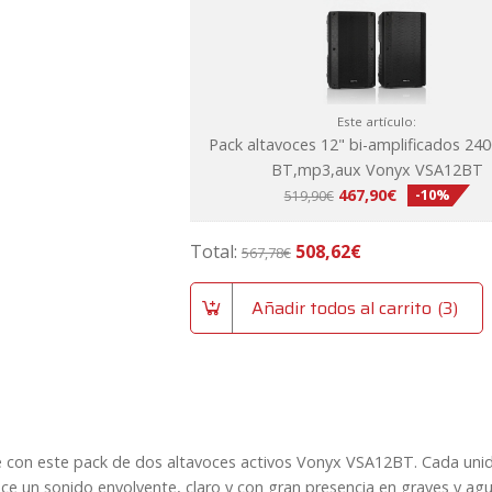
cantidad
Este artículo:
Pack altavoces 12" bi-amplificados 24
BT,mp3,aux Vonyx VSA12BT
El
El
467,90
€
-10%
519,90
€
precio
precio
original
actual
Total:
508,62
€
567,78
€
era:
es:
519,90€.
467,90€.
Añadir todos al carrito
3
e con este pack de dos altavoces activos Vonyx VSA12BT. Cada unid
ce un sonido envolvente, claro y con gran presencia en graves y ag