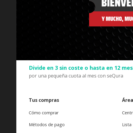
Divide en 3 sin coste o hasta en 12 me
por una pequeña cuota al mes con seQura
Tus compras
Área
Cómo comprar
Centr
Métodos de pago
Lista