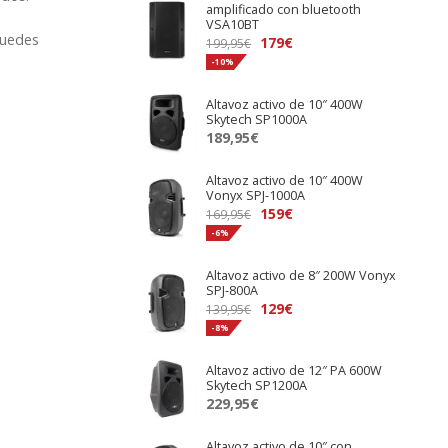
í
amplificado con bluetooth
VSA10BT
p
puedes
El
El
179
€
199,95
€
o
precio
precio
-10%
d
original
actual
e
Altavoz activo de 10″ 400W
era:
es:
Skytech SP1000A
p
199,95€.
179€.
189,95
€
r
o
Altavoz activo de 10″ 400W
f
Vonyx SPJ-1000A
El
El
159
€
e
169,95
€
precio
precio
-6%
s
original
actual
i
Altavoz activo de 8″ 200W Vonyx
era:
es:
o
SPJ-800A
169,95€.
159€.
n
El
El
129
€
139,95
€
precio
precio
a
-8%
original
actual
l
Altavoz activo de 12″ PA 600W
era:
es:
p
Skytech SP1200A
139,95€.
129€.
a
229,95
€
r
a
Altavoz activo de 10″ con