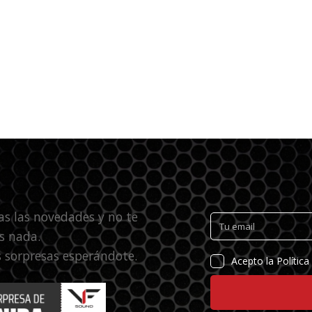
as las novedades y no te
s nada.
 sorpresas esperándote.