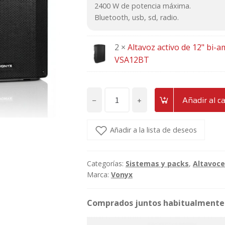
519,90€.
467,90€
2400 W de potencia máxima.
Bluetooth, usb, sd, radio.
2 ×
Altavoz activo de 12" bi-
VSA12BT
−
+
Añadir al ca
Pack
altavoces
12"
Añadir a la lista de deseos
bi-
amplificados
Categorías:
Sistemas y packs
,
Altavoce
2400W
Marca:
Vonyx
con
BT,mp3,aux
Vonyx
VSA12BT