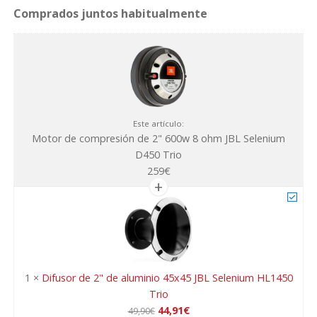
JBL
Selenium
D450
Trio
cantidad
Este artículo:
Motor de compresión de 2" 600w 8 ohm JBL Selenium
D450 Trio
259
€
1
×
Difusor de 2" de aluminio 45x45 JBL Selenium HL1450
Trio
El
El
44,91
€
49,90
€