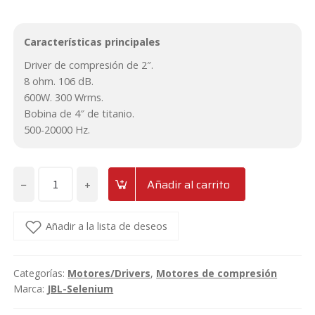
Características principales
Driver de compresión de 2″.
8 ohm. 106 dB.
600W. 300 Wrms.
Bobina de 4″ de titanio.
500-20000 Hz.
−
+
Añadir al carrito
Motor
de
compresión
Añadir a la lista de deseos
de
2"
Categorías:
Motores/Drivers
,
Motores de compresión
600w
Marca:
JBL-Selenium
8
ohm