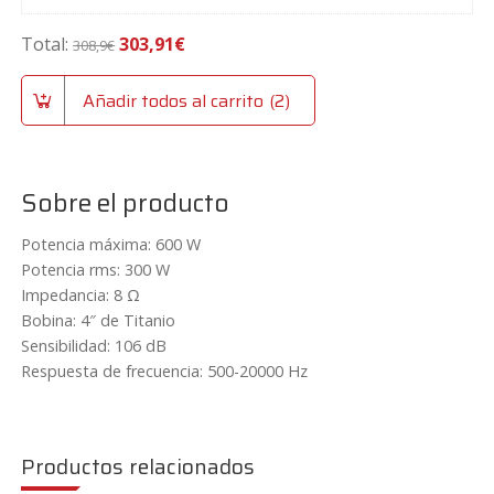
precio
precio
D
original
actual
i
Total:
303,91
€
308,9
€
era:
es:
f
49,90€.
44,91€.
u
Añadir todos al carrito
2
s
o
r
d
Sobre el producto
e
2
Potencia máxima: 600 W
"
Potencia rms: 300 W
d
Impedancia: 8 Ω
e
Bobina: 4″ de Titanio
a
Sensibilidad: 106 dB
l
Respuesta de frecuencia: 500-20000 Hz
u
m
i
Productos relacionados
n