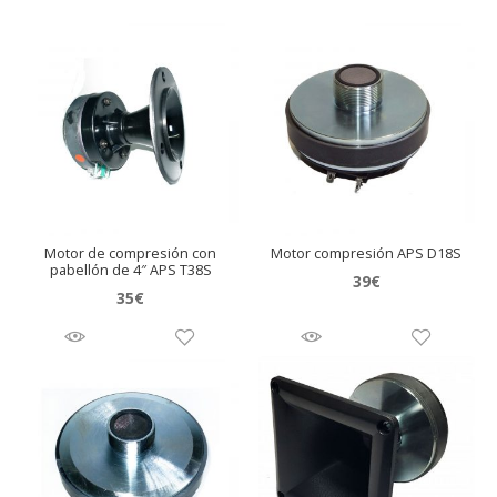
i
o
4
5
x
4
5
J
B
L
Motor de compresión con
Motor compresión APS D18S
S
pabellón de 4″ APS T38S
39
€
e
35
€
l
e
n
i
u
m
H
L