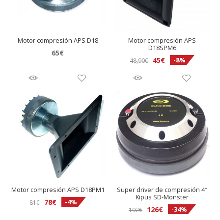
1
4
5
0
Motor compresión APS D18
Motor compresión APS
D18SPM6
T
65
€
El
El
45
€
-8%
48,90
€
r
precio
precio
i
original
actual
o
era:
es:
48,90€.
45€.
Motor compresión APS D18PM1
Super driver de compresión 4″
Kipus SD-Monster
El
El
78
€
-4%
81
€
El
El
126
€
-34%
192
€
precio
precio
precio
precio