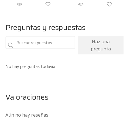
original
actual
original
actual
era:
es:
era:
es:
81€.
78€.
192€.
126€.
Preguntas y respuestas
Haz una
pregunta
No hay preguntas todavía
Valoraciones
Aún no hay reseñas