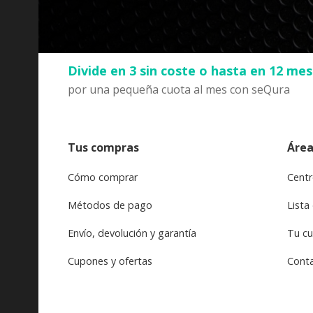
Divide en 3 sin coste o hasta en 12 me
por una pequeña cuota al mes con seQura
Tus compras
Área
Cómo comprar
Centr
Métodos de pago
Lista
Envío, devolución y garantía
Tu c
Cupones y ofertas
Cont