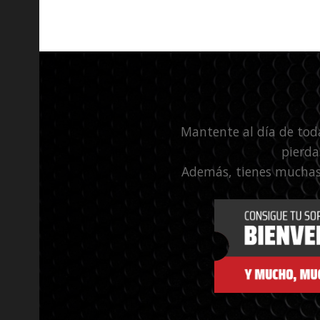
Mantente al día de tod
pierda
Además, tienes muchas