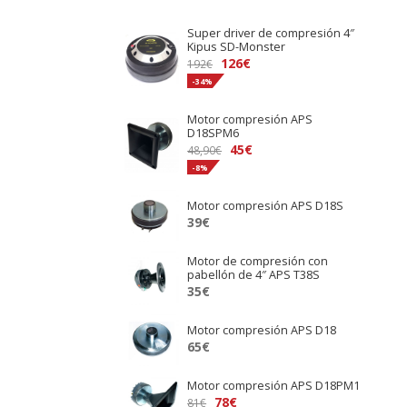
Super driver de compresión 4″
Kipus SD-Monster
El
El
126
€
192
€
precio
precio
-34%
original
actual
Motor compresión APS
era:
es:
D18SPM6
192€.
126€.
El
El
45
€
48,90
€
precio
precio
-8%
original
actual
Motor compresión APS D18S
era:
es:
39
€
48,90€.
45€.
Motor de compresión con
pabellón de 4″ APS T38S
35
€
Motor compresión APS D18
65
€
Motor compresión APS D18PM1
El
El
78
€
81
€