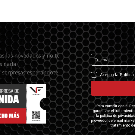
as las novedades y no te
s nada.
 sorpresas esperándote.