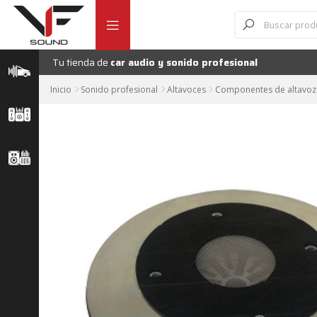
Ir
Ir
Búsqueda
de
a
al
productos
la
contenido
navegación
Tu tienda de
car audio y sonido profesional
Inicio
Sonido profesional
Altavoces
Componentes de altavoz