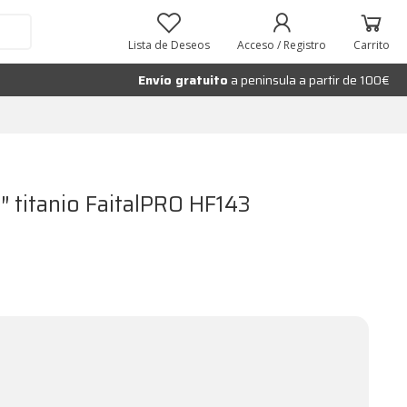
Añadir al carrito
Lista de Deseos
Acceso / Registro
Carrito
Envío gratuito
a peninsula a partir de 100€
″ titanio FaitalPRO HF143