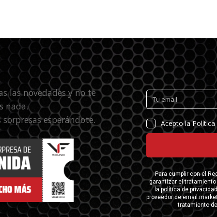
as las novedades y no te
s nada.
 sorpresas esperándote.