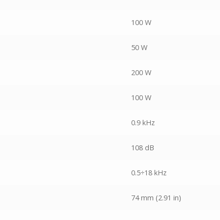
100 W
50 W
200 W
100 W
0.9 kHz
108 dB
0.5÷18 kHz
74 mm (2.91 in)