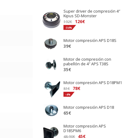
Super driver de compresión 4″
Kipus SD-Monster
El
El
126
€
192
€
precio
precio
-34%
original
actual
Motor compresión APS D18S
era:
es:
39
€
192€.
126€.
Motor de compresión con
pabellón de 4″ APS T38S
35
€
Motor compresión APS D18PM1
El
El
78
€
81
€
precio
precio
-4%
original
actual
Motor compresión APS D18
era:
es:
65
€
81€.
78€.
Motor compresión APS
D18SPM6
El
El
45
€
48,90
€