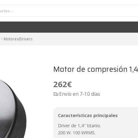
Motor de compresión 1,4" titanio FaitalPRO HF143
262
€
Motores/Drivers
Motor de compresión 1,4
262
€
Envío en 7-10 días
Características principales
Driver de 1,4″ titanio.
200 W. 100 WRMS.