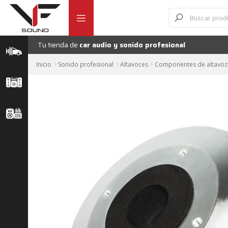
Ir
Ir
Búsqueda
de
a
al
productos
la
contenido
navegación
Tu tienda de
car audio y sonido profesional
Inicio
Sonido profesional
Altavoces
Componentes de altavoz