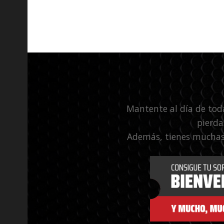
Mantente al día de tod
pierda
Además, tienes muchas