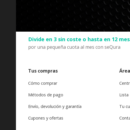
Divide en 3 sin coste o hasta en 12 me
por una pequeña cuota al mes con seQura
Tus compras
Área
Cómo comprar
Centr
Métodos de pago
Lista
Envío, devolución y garantía
Tu c
Cupones y ofertas
Cont