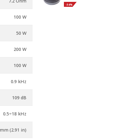
7.2 Ohm
precio
precio
-34%
original
actual
100 W
era:
es:
192€.
126€.
50 W
200 W
100 W
0.9 kHz
109 dB
0.5÷18 kHz
 mm (2.91 in)