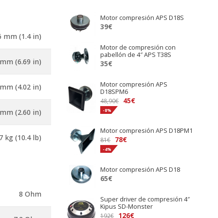
Motor compresión APS D18S
39
€
6 mm (1.4 in)
Motor de compresión con
pabellón de 4″ APS T38S
mm (6.69 in)
35
€
Motor compresión APS
mm (4.02 in)
D18SPM6
El
El
45
€
48,90
€
precio
precio
 mm (2.60 in)
-8%
original
actual
Motor compresión APS D18PM1
era:
es:
7 kg (10.4 lb)
El
El
78
€
81
€
48,90€.
45€.
precio
precio
-4%
original
actual
Motor compresión APS D18
era:
es:
65
€
81€.
78€.
8 Ohm
Super driver de compresión 4″
Kipus SD-Monster
El
El
126
€
192
€