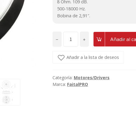
8 Ohm. 109 dB.
500-18000 Hz.
Bobina de 2,91″.
−
+
Añadir al ca
Motor
de
compresión
Añadir a la lista de deseos
1,4"
titanio
Categoría:
Motores/Drivers
FaitalPRO
Marca:
FaitalPRO
HF141
cantidad