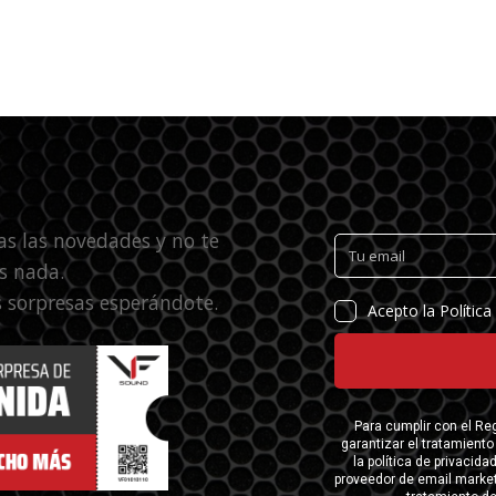
as las novedades y no te
s nada.
 sorpresas esperándote.