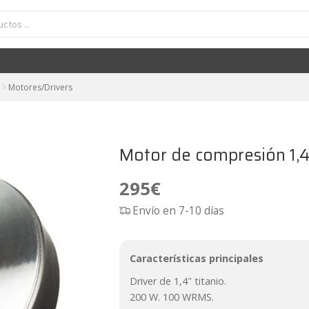
Motor de compresión 1,4" titanio FaitalPRO HF141
295
€
Motores/Drivers
Motor de compresión 1,4″
295
€
Envío en 7-10 días
Características principales
Driver de 1,4″ titanio.
200 W. 100 WRMS.