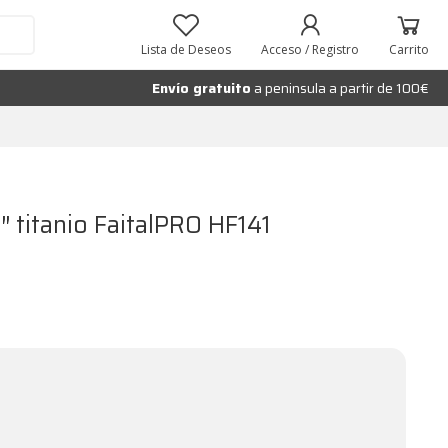
Añadir al carrito
Lista de Deseos
Acceso / Registro
Carrito
Envío gratuito
a peninsula a partir de 100€
 titanio FaitalPRO HF141