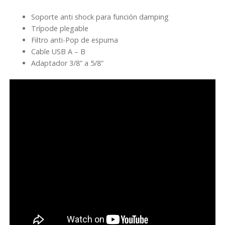
Soporte anti shock para función damping
Trípode plegable
Filtro anti-Pop de espuma
Cable USB A – B
Adaptador 3/8” a 5/8”