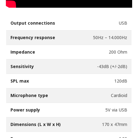
Output connections
USB
Frequency response
50Hz – 14.000Hz
Impedance
200 Ohm
Sensitivity
-43dB (+/-2dB)
SPL max
120dB
Microphone type
Cardioid
Power supply
5V via USB
Dimensions (L x W x H)
170 x 47mm