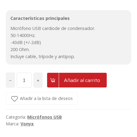
Características principales
Micrófono USB cardiode de condensador.
50-14000Hz.
-43dB (+/-2dB)
200 Ohm.
Incluye cable, trípode y antipop.
−
+
Añadir al carrito
Micrófono
USB
de
Añadir a la lista de deseos
estudio
blanco
Categoría:
Micrófonos USB
Vonyx
Marca:
Vonyx
CM300W
cantidad