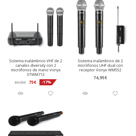
Sistema inalámbrico VHF de 2
Sistema inalámbrico de 2
canales diversity con 2
micrófonos UHF dual con
micrófonos de mano Vonyx
receptor Vonyx WM552
STWM712
74,95
€
El
El
75
€
-17%
89,95
€
precio
precio
original
actual
era:
es:
89,95€.
75€.