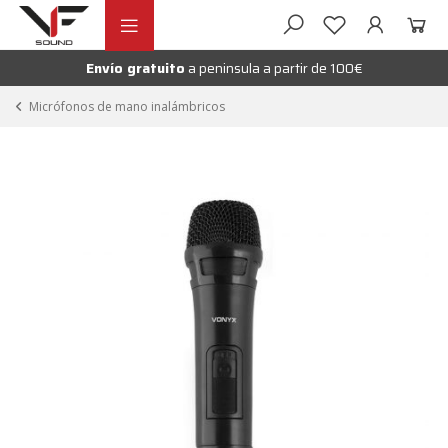
Ir
Ir
andir
a
al
la
contenido
Envío gratuito
a peninsula a partir de 100€
nú
navegación
andir
Micrófonos de mano inalámbricos
nú
andir
nú