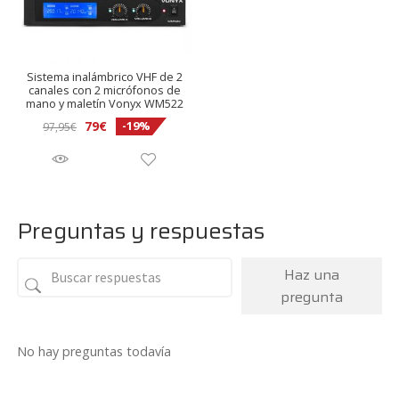
Sistema inalámbrico VHF de 2
canales con 2 micrófonos de
mano y maletín Vonyx WM522
El
El
79
€
-19%
97,95
€
precio
precio
original
actual
era:
es:
97,95€.
79€.
Preguntas y respuestas
Haz una
pregunta
No hay preguntas todavía