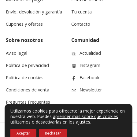
Envío, devolución y garantía
Tu cuenta
Cupones y ofertas
Contacto
Sobre nosotros
Comunidad
Aviso legal
Actualidad
Política de privacidad
Instagram
Política de cookies
Facebook
Condiciones de venta
Newsletter
Preguntas Frecuentes
Utilizamos cookies para ofrecerte la mejor experiencia en
nuestra web. Puedes
aprender más sobre qué cookies
utilizamos
o desactivarlas en los
ajustes
.
Aceptar
Rechazar
© VF Sound 2026. Todos los derechos reservados.