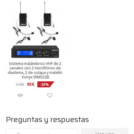
89,25€.
85€.
Sistema inalámbrico VHF de 2
canales con 2 micrófonos de
diadema, 2 de solapa y maletín
Vonyx WM522B
El
El
95
€
-20%
119
€
precio
precio
original
actual
era:
es:
119€.
95€.
Preguntas y respuestas