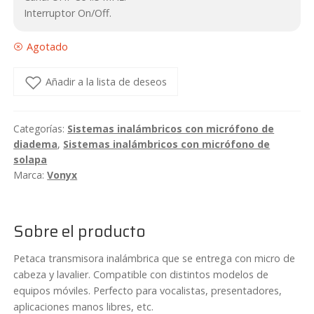
39,95€.
38,03€.
Interruptor On/Off.
Agotado
Añadir a la lista de deseos
Categorías:
Sistemas inalámbricos con micrófono de
diadema
,
Sistemas inalámbricos con micrófono de
solapa
Marca:
Vonyx
Sobre el producto
Petaca transmisora inalámbrica que se entrega con micro de
cabeza y lavalier. Compatible con distintos modelos de
equipos móviles. Perfecto para vocalistas, presentadores,
aplicaciones manos libres, etc.