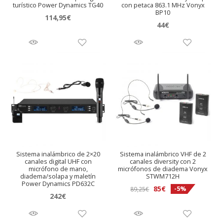
turístico Power Dynamics TG40
con petaca 863.1 MHz Vonyx
BP10
114,95
€
44
€
Sistema inalámbrico de 2×20
Sistema inalámbrico VHF de 2
canales digital UHF con
canales diversity con 2
micrófono de mano,
micrófonos de diadema Vonyx
diadema/solapa y maletín
STWM712H
Power Dynamics PD632C
El
El
85
€
-5%
89,25
€
242
€
precio
precio
original
actual
era:
es: