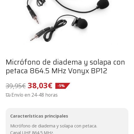
Micrófono de diadema y solapa con
petaca 864.5 MHz Vonyx BP12
El
El
38,03
€
39,95
€
-5%
Envío en 24-48 horas
precio
precio
original
actual
Características principales
era:
es:
Micrófono de diadema y solapa con petaca.
Canal UHF 864.5 MHz.