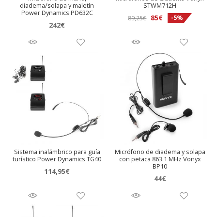
diadema/solapa y maletín
STWM712H
Power Dynamics PD632C
El
El
85
€
-5%
89,25
€
242
€
precio
precio
original
actual
era:
es:
89,25€.
85€.
Sistema inalámbrico para guía
Micrófono de diadema y solapa
turístico Power Dynamics TG40
con petaca 863.1 MHz Vonyx
BP10
114,95
€
44
€