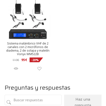
Sistema inalámbrico VHF de 2
canales con 2 micrófonos de
diadema, 2 de solapa y maletín
Vonyx WM522B
El
El
95
€
-20%
119
€
precio
precio
original
actual
era:
es:
119€.
95€.
Preguntas y respuestas
Haz una
pregunta