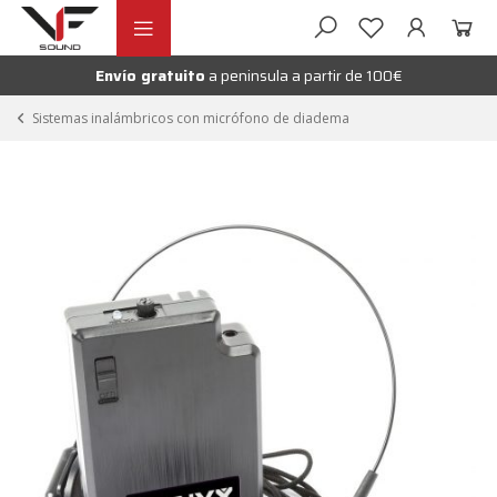
Ir
Ir
andir
a
al
la
contenido
Envío gratuito
a peninsula a partir de 100€
nú
navegación
andir
Sistemas inalámbricos con micrófono de diadema
nú
andir
nú