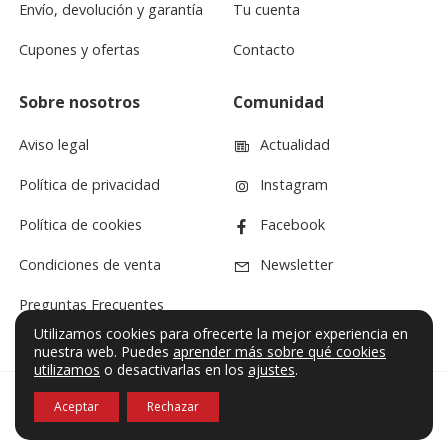
Envío, devolución y garantía
Tu cuenta
Cupones y ofertas
Contacto
Sobre nosotros
Comunidad
Aviso legal
Actualidad
Política de privacidad
Instagram
Política de cookies
Facebook
Condiciones de venta
Newsletter
Preguntas Frecuentes
Utilizamos cookies para ofrecerte la mejor experiencia en
nuestra web. Puedes
aprender más sobre qué cookies
utilizamos
o desactivarlas en los
ajustes
.
Aceptar
Rechazar
© VF Sound 2026. Todos los derechos reservados.