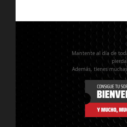
Mantente al día de tod
pierda
Además, tienes muchas