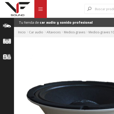
Ir
Ir
Búsqueda
de
a
al
productos
la
contenido
navegación
Tu tienda de
car audio y sonido profesional
Inicio
Car audio
Altavoces
Medios-graves
Medios-graves 10