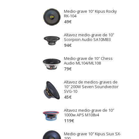
Medio-grave 10″ Kipus Rocky
RK-104
49
€
Altavoz medio-grave de 10″
Scorpion Audio SA10MB3
94
€
Medio-grave de 10″ Chess
Audio ML104/ML108
79
€
Altavoz de medios-graves de
10″ 200W Seven Soundvector
SVG-10
45
€
Altavoz medio-grave de 10″
1000w APS M108v4
119
€
Medio-grave 10″ Kipus Siux SX-
100