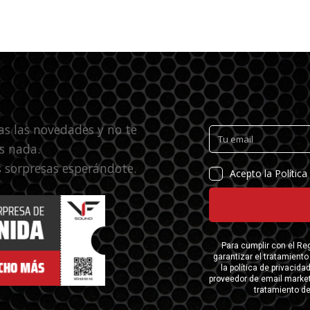
as las novedades y no te
s nada.
 sorpresas esperándote.