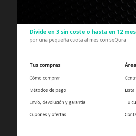
Divide en 3 sin coste o hasta en 12 me
por una pequeña cuota al mes con seQura
Tus compras
Área
Cómo comprar
Centr
Métodos de pago
Lista
Envío, devolución y garantía
Tu c
Cupones y ofertas
Cont