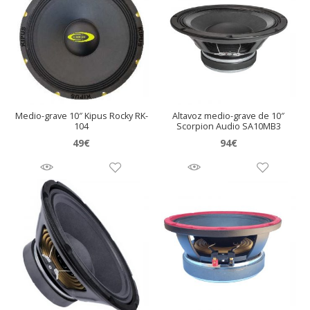
Medio-grave 10″ Kipus Rocky RK-
Altavoz medio-grave de 10″
104
Scorpion Audio SA10MB3
49
€
94
€