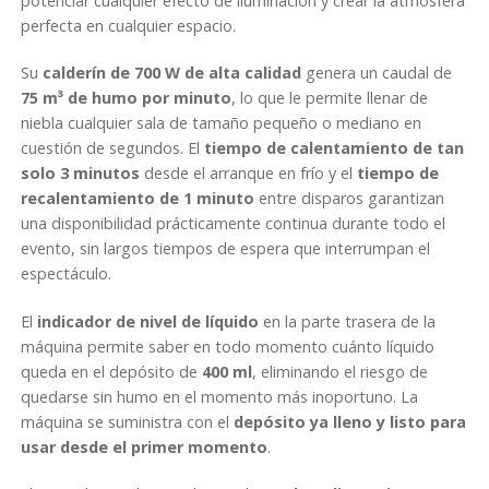
potenciar cualquier efecto de iluminación y crear la atmósfera
e
perfecta en cualquier espacio.
d
Su
calderín de 700 W de alta calidad
genera un caudal de
e
75 m³ de humo por minuto
, lo que le permite llenar de
n
niebla cualquier sala de tamaño pequeño o mediano en
s
cuestión de segundos. El
tiempo de calentamiento de tan
i
solo 3 minutos
desde el arranque en frío y el
tiempo de
d
recalentamiento de 1 minuto
entre disparos garantizan
a
una disponibilidad prácticamente continua durante todo el
d
evento, sin largos tiempos de espera que interrumpan el
m
espectáculo.
e
d
El
indicador de nivel de líquido
en la parte trasera de la
i
máquina permite saber en todo momento cuánto líquido
a
queda en el depósito de
400 ml
, eliminando el riesgo de
B
quedarse sin humo en el momento más inoportuno. La
e
máquina se suministra con el
depósito ya lleno y listo para
a
usar desde el primer momento
.
m
Z