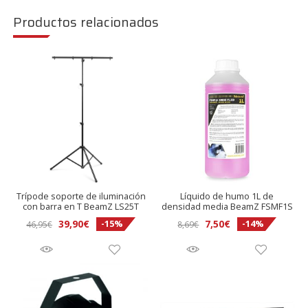
Productos relacionados
Trípode soporte de iluminación
Líquido de humo 1L de
con barra en T BeamZ LS25T
densidad media BeamZ FSMF1S
El
El
El
El
39,90
€
7,50
€
-15%
-14%
46,95
€
8,69
€
precio
precio
precio
precio
original
actual
original
actual
era:
es:
era:
es:
46,95€.
39,90€.
8,69€.
7,50€.