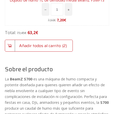
BeamZ
Líquido de humo 1L de densidad media BeamZ FSMF1S
S700
−
+
cantidad
Líquido
de
El
El
7,20
€
7,50
€
humo
precio
precio
L
1L
original
actual
í
Total:
63,2
€
73,45
€
de
era:
es:
q
densidad
7,50€.
7,20€.
u
Añadir todos al carrito
2
media
i
BeamZ
d
FSMF1S
o
cantidad
d
Sobre el producto
e
h
La
BeamZ S700
es una máquina de humo compacta y
u
potente diseñada para quienes quieren añadir un efecto de
m
niebla envolvente a cualquier tipo de evento sin
o
complicaciones de instalación ni configuración. Perfecta para
1
fiestas en casa, DJs, animadores y pequeños eventos, la
S700
L
produce un caudal de humo más que suficiente para
d