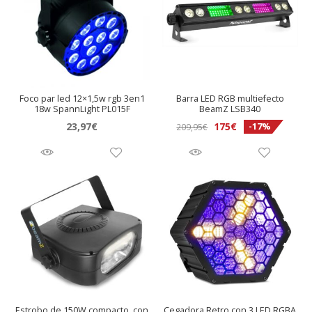
Foco par led 12×1,5w rgb 3en1
Barra LED RGB multiefecto
18w SpannLight PL015F
BeamZ LSB340
El
El
23,97
€
175
€
-17%
209,95
€
precio
precio
original
actual
era:
es:
209,95€.
175€.
Estrobo de 150W compacto, con
Cegadora Retro con 3 LED RGBA