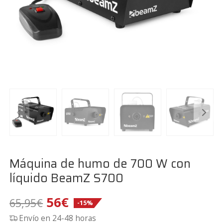
Máquina de humo de 700 W con
líquido BeamZ S700
El
El
56
€
65,95
€
-15%
Envío en 24-48 horas
precio
precio