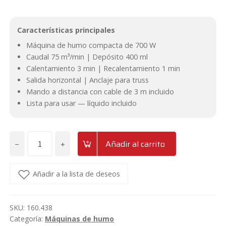
original
actual
Características principales
era:
es:
Máquina de humo compacta de 700 W
Caudal 75 m³/min | Depósito 400 ml
65,95€.
56€.
Calentamiento 3 min | Recalentamiento 1 min
Salida horizontal | Anclaje para truss
Mando a distancia con cable de 3 m incluido
Lista para usar — líquido incluido
−
+
Añadir al carrito
Máquina
de
humo
Añadir a la lista de deseos
de
700
SKU:
160.438
W
Categoría:
Máquinas de humo
con