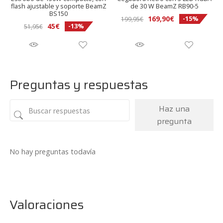
flash ajustable y soporte BeamZ
de 30 W BeamZ RB90-5
BS150
El
El
169,90
€
-15%
199,95
€
El
El
45
€
-13%
51,95
€
precio
precio
precio
precio
original
actual
original
actual
era:
es:
era:
es:
199,95€.
169,90€.
51,95€.
45€.
Preguntas y respuestas
Haz una
pregunta
No hay preguntas todavía
Valoraciones