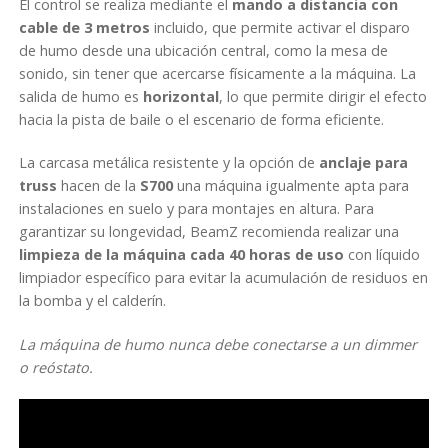
El control se realiza mediante el
mando a distancia con
F
cable de 3 metros
incluido, que permite activar el disparo
S
de humo desde una ubicación central, como la mesa de
M
sonido, sin tener que acercarse físicamente a la máquina. La
F
salida de humo es
horizontal
, lo que permite dirigir el efecto
1
hacia la pista de baile o el escenario de forma eficiente.
S
La carcasa metálica resistente y la opción de
anclaje para
truss
hacen de la
S700
una máquina igualmente apta para
instalaciones en suelo y para montajes en altura. Para
garantizar su longevidad, BeamZ recomienda realizar una
limpieza de la máquina cada 40 horas de uso
con líquido
limpiador específico para evitar la acumulación de residuos en
la bomba y el calderín.
La máquina de humo nunca debe conectarse a un dimmer
o reóstato.