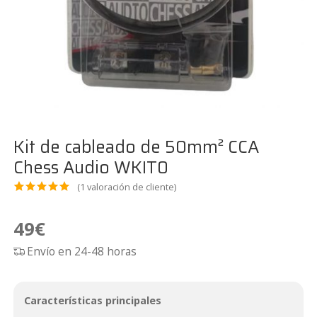
Kit de cableado de 50mm² CCA
Chess Audio WKIT0
(
1
valoración de cliente)
Valora
1
do
5.00
49
€
sobre 5
Envío en 24-48 horas
basado
en
puntua
Características principales
ción de