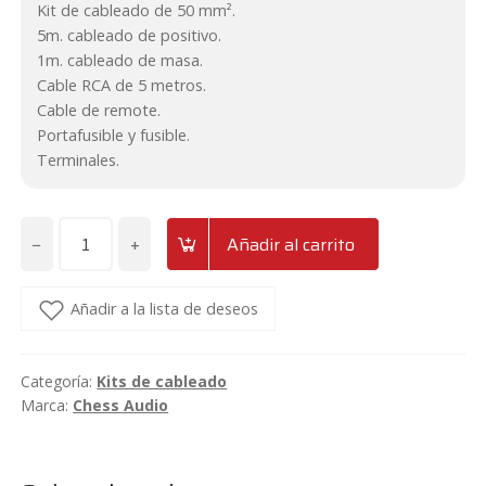
Kit de cableado de 50 mm².
cliente
5m. cableado de positivo.
1m. cableado de masa.
Cable RCA de 5 metros.
Cable de remote.
Portafusible y fusible.
Terminales.
−
+
Añadir al carrito
Kit
de
cableado
Añadir a la lista de deseos
de
50mm²
Categoría:
Kits de cableado
CCA
Marca:
Chess Audio
Chess
Audio
WKIT0