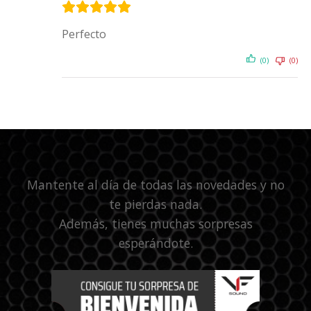
Perfecto
(0)
(0)
Mantente al día de todas las novedades y no
te pierdas nada.
Además, tienes muchas sorpresas
esperándote.