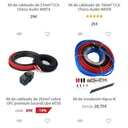
Kit de cableado de 21mm² CCA
Kit de cableado de 10mm² CCA
Chess Audio WKIT4
Chess Audio WKIT8
29
€
Valora
25
€
do en
5.00
de 5
Kit de cableado de 35mm² cobre
Kit de instalación Kipus KI
OFC premium SoundCube KIT35
28,75
€
Desde
El
El
89
€
-18%
109
€
precio
precio
original
actual