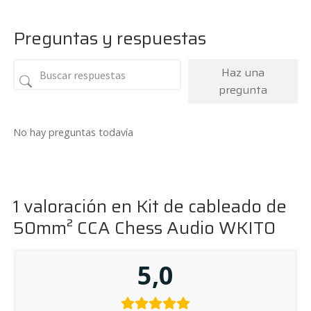
era:
es:
109€.
89€.
Preguntas y respuestas
Haz una
pregunta
No hay preguntas todavía
1 valoración en
Kit de cableado de
50mm² CCA Chess Audio WKIT0
5,0