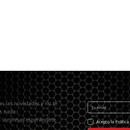
as las novedades y no te
s nada.
 sorpresas esperándote.