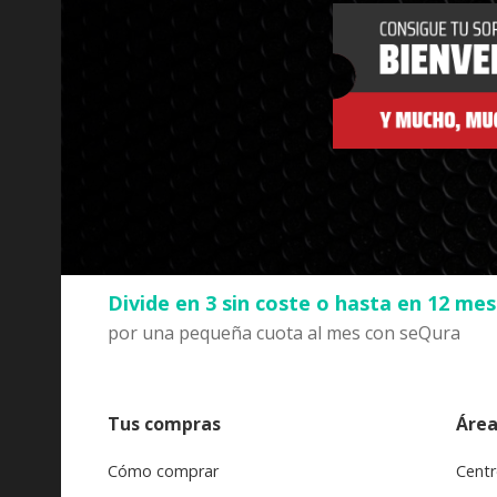
Divide en 3 sin coste o hasta en 12 me
por una pequeña cuota al mes con seQura
Tus compras
Área
Cómo comprar
Centr