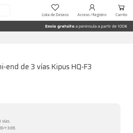
Añadir al carrito
Lista de Deseos
Acceso / Registro
Carrito
Envío gratuito
a peninsula a partir de 100€
 hi-end de 3 vías Kipus HQ-F3
 vías.
dB/+3dB.