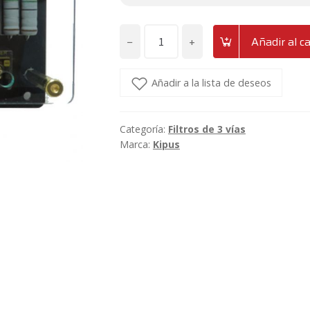
−
+
Añadir al ca
Juego
de
filtros
Añadir a la lista de deseos
pasivos
hi-
Categoría:
Filtros de 3 vías
end
Marca:
Kipus
de
3
vías
Kipus
HQ-
F3
cantidad