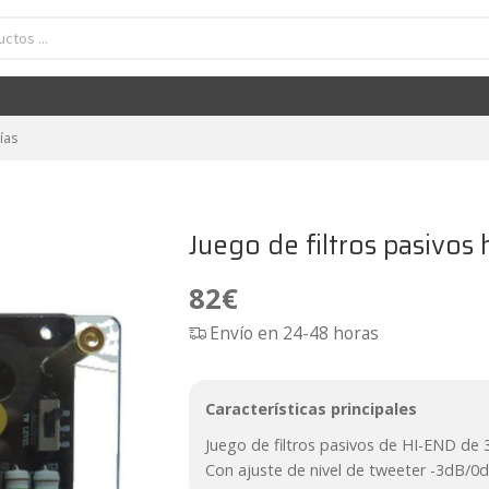
Juego de filtros pasivos hi-end de 3 vías Kipus HQ-F3
82
€
vías
Juego de filtros pasivos
82
€
Envío en 24-48 horas
Características principales
Juego de filtros pasivos de HI-END de 3
Con ajuste de nivel de tweeter -3dB/0