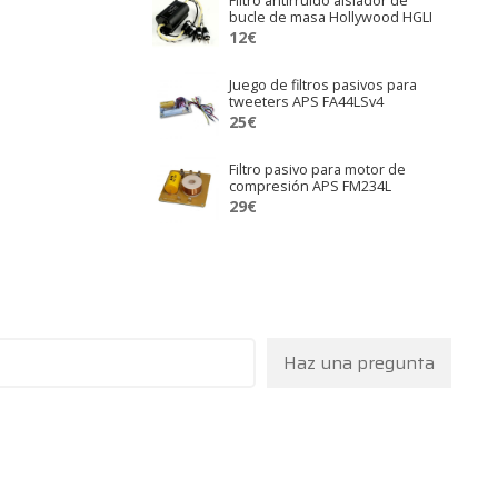
Filtro antirruido aislador de
bucle de masa Hollywood HGLI
12
€
Juego de filtros pasivos para
tweeters APS FA44LSv4
25
€
Filtro pasivo para motor de
compresión APS FM234L
29
€
Haz una pregunta