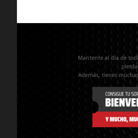
Mantente al día de tod
pierda
Además, tienes muchas