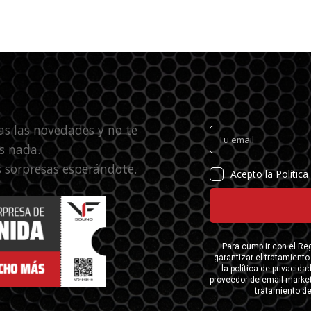
as las novedades y no te
s nada.
 sorpresas esperándote.