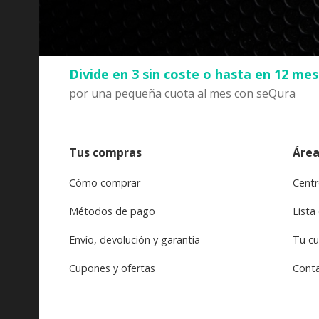
Divide en 3 sin coste o hasta en 12 me
por una pequeña cuota al mes con seQura
Tus compras
Área
Cómo comprar
Centr
Métodos de pago
Lista
Envío, devolución y garantía
Tu c
Cupones y ofertas
Cont