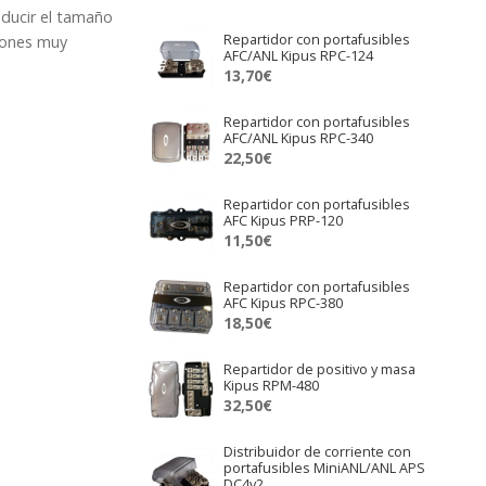
educir el tamaño
Repartidor con portafusibles
xiones muy
AFC/ANL Kipus RPC-124
13,70
€
Repartidor con portafusibles
AFC/ANL Kipus RPC-340
22,50
€
Repartidor con portafusibles
AFC Kipus PRP-120
11,50
€
Repartidor con portafusibles
AFC Kipus RPC-380
18,50
€
Repartidor de positivo y masa
Kipus RPM-480
32,50
€
Distribuidor de corriente con
portafusibles MiniANL/ANL APS
DC4v2