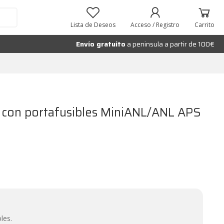
Añadir al carrito
Lista de Deseos
Acceso / Registro
Carrito
Envío gratuito
a peninsula a partir de 100€
te con portafusibles MiniANL/ANL APS
les.