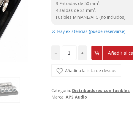
3 Entradas de 50 mm².
4 salidas de 21 mm².
Fusibles MiniANL/AFC (no incluidos).
Hay existencias (puede reservarse)
−
+
Añadir al ca
Distribuidor
de
corriente
Añadir a la lista de deseos
con
portafusibles
Categoría:
Distribuidores con fusibles
MiniANL/ANL
Marca:
APS Audio
APS
DC4
cantidad