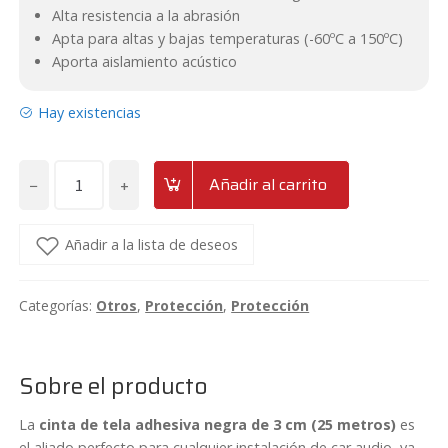
Alta resistencia a la abrasión
Apta para altas y bajas temperaturas (-60ºC a 150ºC)
Aporta aislamiento acústico
Hay existencias
−
+
Añadir al carrito
Cinta
de
tela
Añadir a la lista de deseos
adhesiva
negra
Categorías:
Otros
,
Protección
,
Protección
de
3
cm.
Sobre el producto
(25
metros)
La
cinta de tela adhesiva negra de 3 cm (25 metros)
es
cantidad
el aliado perfecto para cualquier instalación de car audio, ya