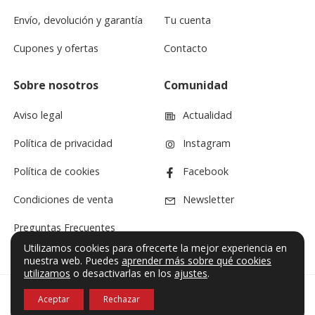
Envío, devolución y garantía
Tu cuenta
Cupones y ofertas
Contacto
Sobre nosotros
Comunidad
Aviso legal
Actualidad
Política de privacidad
Instagram
Política de cookies
Facebook
Condiciones de venta
Newsletter
Preguntas Frecuentes
Utilizamos cookies para ofrecerte la mejor experiencia en
nuestra web. Puedes
aprender más sobre qué cookies
utilizamos
o desactivarlas en los
ajustes
.
Aceptar
Rechazar
© VF Sound 2026. Todos los derechos reservados.