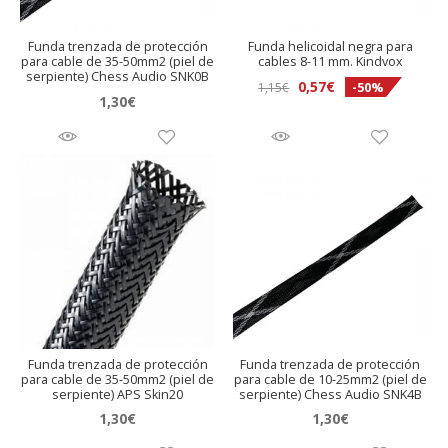
Funda trenzada de protección
Funda helicoidal negra para
para cable de 35-50mm2 (piel de
cables 8-11 mm. Kindvox
serpiente) Chess Audio SNK0B
El
El
0,57
€
-50%
1,15
€
1,30
€
precio
precio
original
actual
era:
es:
1,15€.
0,57€.
Funda trenzada de protección
Funda trenzada de protección
para cable de 35-50mm2 (piel de
para cable de 10-25mm2 (piel de
serpiente) APS Skin20
serpiente) Chess Audio SNK4B
1,30
€
1,30
€