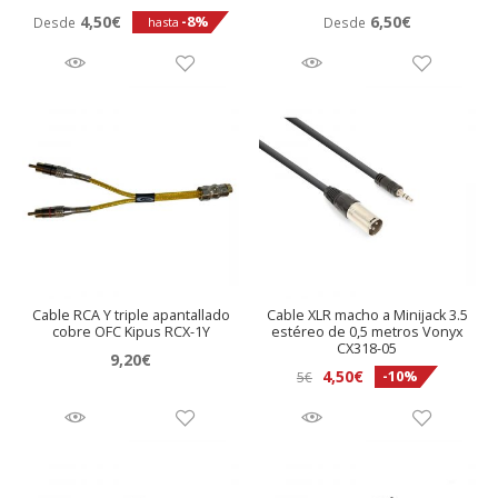
4,50
€
6,50
€
-8%
Desde
Desde
hasta
Cable RCA Y triple apantallado
Cable XLR macho a Minijack 3.5
cobre OFC Kipus RCX-1Y
estéreo de 0,5 metros Vonyx
CX318-05
9,20
€
El
El
4,50
€
-10%
5
€
precio
precio
original
actual
era:
es:
5€.
4,50€.