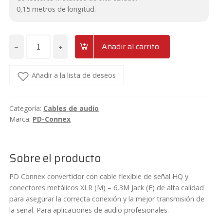
0,15 metros de longitud.
−
+
Añadir al carrito
Cable
XLR
Macho
Añadir a la lista de deseos
-
Jack
Categoría:
Cables de audio
6.3
Marca:
PD-Connex
Hembra
0,15
metros
Sobre el producto
PD-
Connex
PD Connex convertidor con cable flexible de señal HQ y
CX130
conectores metálicos XLR (M) – 6,3M Jack (F) de alta calidad
cantidad
para asegurar la correcta conexión y la mejor transmisión de
la señal. Para aplicaciones de audio profesionales.