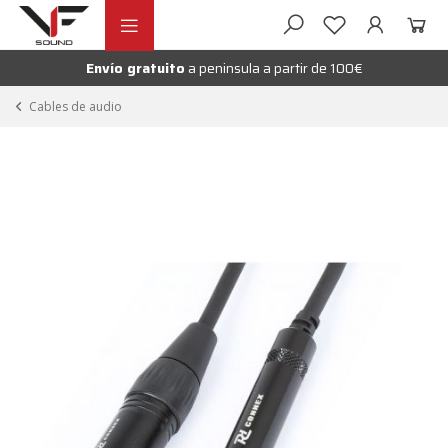
Ir
Ir
andir
a
al
la
contenido
Envío gratuito
a peninsula a partir de 100€
nú
navegación
andir
Cables de audio
nú
andir
nú