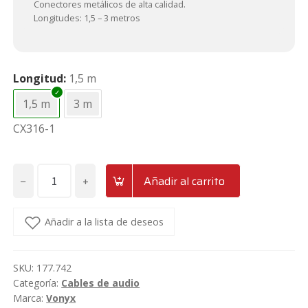
6,90€.
6€.
Conectores metálicos de alta calidad.
Longitudes: 1,5 – 3 metros
Longitud
1,5 m
1,5 m
3 m
CX316-1
−
+
Añadir al carrito
Cable
XLR
Macho
Añadir a la lista de deseos
-
Jack
SKU:
177.742
6.3
Categoría:
Cables de audio
estéreo
Marca:
Vonyx