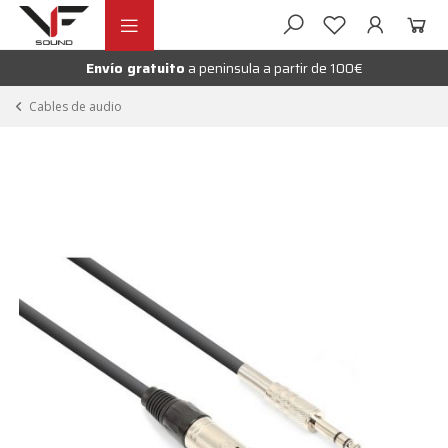
Ir
Ir
andir
a
al
la
contenido
Envío gratuito
a peninsula a partir de 100€
nú
navegación
andir
Cables de audio
nú
andir
nú