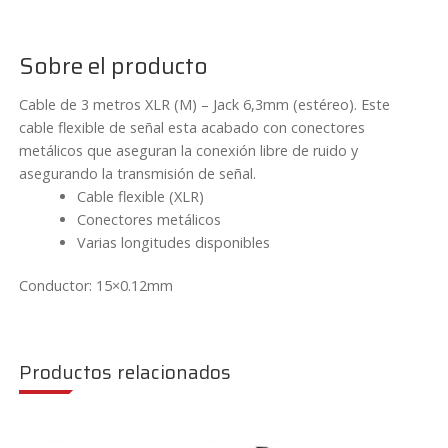
1,5/3
metros
Vonyx
Sobre el producto
CX316
cantidad
Cable de 3 metros XLR (M) – Jack 6,3mm (estéreo). Este
cable flexible de señal esta acabado con conectores
metálicos que aseguran la conexión libre de ruido y
asegurando la transmisión de señal.
Cable flexible (XLR)
Conectores metálicos
Varias longitudes disponibles
Conductor: 15×0.12mm
Productos relacionados