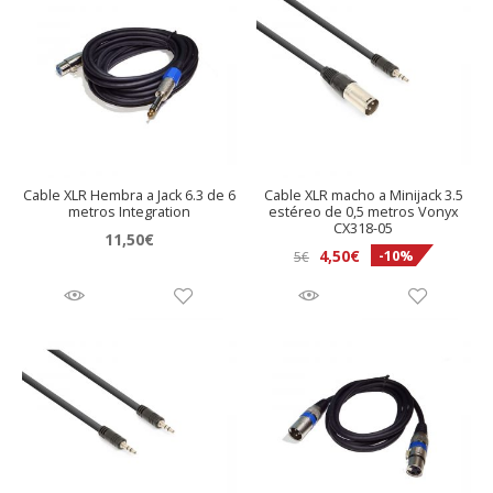
Cable XLR Hembra a Jack 6.3 de 6
Cable XLR macho a Minijack 3.5
metros Integration
estéreo de 0,5 metros Vonyx
CX318-05
11,50
€
El
El
4,50
€
-10%
5
€
precio
precio
original
actual
era:
es:
5€.
4,50€.