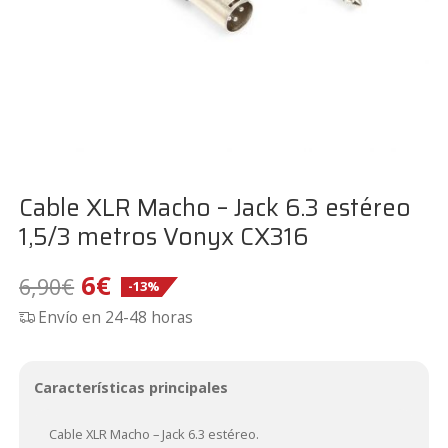
Cable XLR Macho – Jack 6.3 estéreo
1,5/3 metros Vonyx CX316
El
El
6
€
6,90
€
-13%
Envío en 24-48 horas
precio
precio
original
actual
Características principales
era:
es:
Cable XLR Macho – Jack 6.3 estéreo.