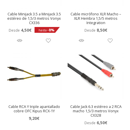
Cable Minijack 3.5 a Minijack 3.5
Cable micrófono XLR Macho –
estéreo de 1,5/3 metros Vonyx
XLR Hembra 1,5/5 metros
CX336
Integration
4,50
€
8,50
€
-8%
Desde
Desde
hasta
Cable RCA Y triple apantallado
Cable Jack 6.3 estéreo a 2 RCA
cobre OFC Kipus RCX-1Y
macho 1,5/3 metros Vonyx
CX328
9,20
€
6,50
€
Desde