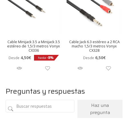
Cable Minijack 3.5 a Minijack 3.5
Cable Jack 6.3 estéreo a 2 RCA
estéreo de 1,5/3 metros Vonyx
macho 1,5/3 metros Vonyx
CX336
CX328
4,50
€
6,50
€
-8%
Desde
Desde
hasta
Preguntas y respuestas
Haz una
pregunta