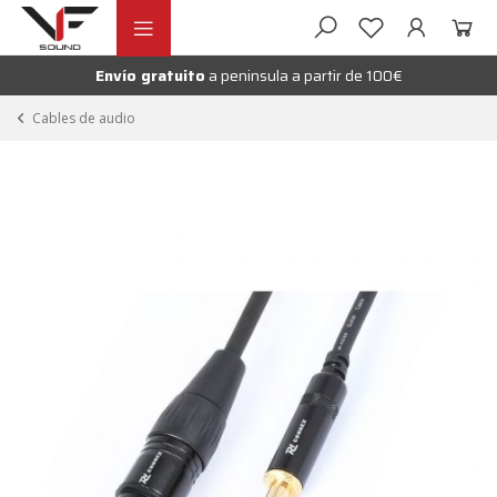
Ir
Ir
andir
a
al
la
contenido
Envío gratuito
a peninsula a partir de 100€
nú
navegación
andir
Cables de audio
nú
andir
nú