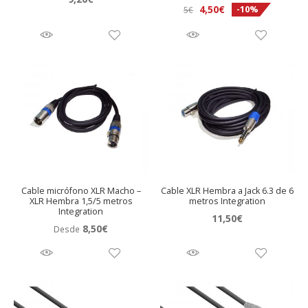
El
El
4,50
€
-10%
5
€
precio
precio
original
actual
era:
es:
5€.
4,50€.
Cable micrófono XLR Macho –
Cable XLR Hembra a Jack 6.3 de 6
XLR Hembra 1,5/5 metros
metros Integration
Integration
11,50
€
8,50
€
Desde