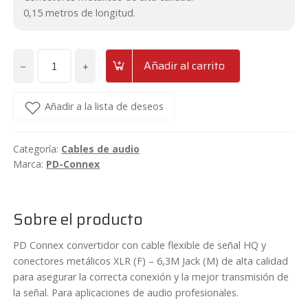
0,15 metros de longitud.
−
+
Añadir al carrito
Cable
XLR
Hembra
Añadir a la lista de deseos
-
Jack
Categoría:
Cables de audio
6.3
Marca:
PD-Connex
mono
0,15
metros
Sobre el producto
PD-
Connex
PD Connex convertidor con cable flexible de señal HQ y
CX135
conectores metálicos XLR (F) – 6,3M Jack (M) de alta calidad
para asegurar la correcta conexión y la mejor transmisión de
cantidad
la señal. Para aplicaciones de audio profesionales.