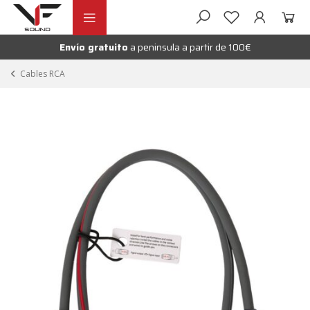
Ir
Ir
andir
a
al
la
contenido
Envío gratuito
a peninsula a partir de 100€
nú
navegación
andir
Cables RCA
nú
andir
nú