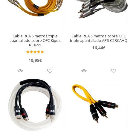
Cable RCA 5 metros triple
Cable RCA 5 metros cobre OFC
apantallado cobre OFC Kipus
triple apantallado APS C5RCAHQ
RCX-55
16,44
€
Valora
19,95
€
do en
5.00
de 5