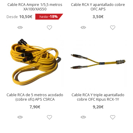
Cable RCA Ampire 1/5,5 metros
Cable RCA Y apantallado cobre
XA100/XA550
OFC APS
10,50
€
3,50
€
-18%
Desde
hasta
Cable RCA de 5 metros acodado
Cable RCA Y triple apantallado
(cobre ofc) APS C5RCA
cobre OFC Kipus RCX-1Y
7,90
€
9,20
€