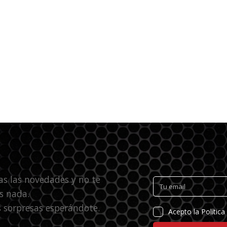
as las novedades y no te
s nada.
 sorpresas esperándote.