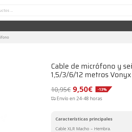
ono y señal XLR Macho - XLR Hembra 1,5/3/6/12 metros Vonyx CX3
El
El
9,50
€
10,95
€
-13%
precio
precio
original
actual
era:
es:
ófono
10,95€.
9,50€.
Cable de micrófono y s
1,5/3/6/12 metros Vony
El
El
9,50
€
10,95
€
-13%
Envío en 24-48 horas
precio
precio
original
actual
Características principales
era:
es:
Cable XLR Macho – Hembra.