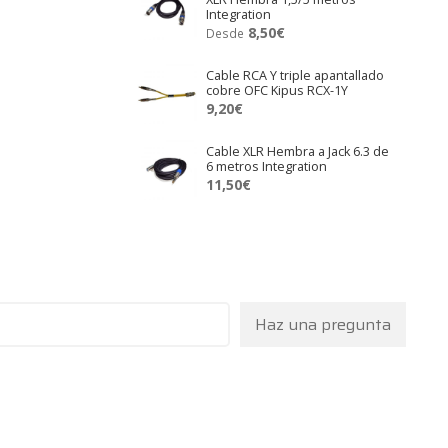
Integration
8,50
€
Desde
Cable RCA Y triple apantallado
cobre OFC Kipus RCX-1Y
9,20
€
Cable XLR Hembra a Jack 6.3 de
6 metros Integration
11,50
€
Haz una pregunta