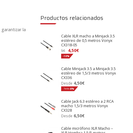
Productos relacionados
 garantizar la
Cable XLR macho a Minijack 3.5
estéreo de 0,5 metros Vonyx
CX318-05
El
El
4,50
€
5
€
precio
precio
-10%
original
actual
Cable Minijack 3.5 a Minijack 3.5
era:
es:
estéreo de 1,5/3 metros Vonyx
5€.
4,50€.
CX336
4,50
€
Desde
hasta
-8%
Cable Jack 6.3 estéreo a 2 RCA
macho 1,5/3 metros Vonyx
CX328
6,50
€
Desde
Cable micrófono XLR Macho –
XLR Hembra 1,5/5 metros