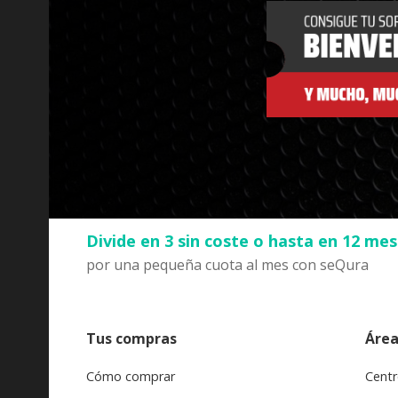
Divide en 3 sin coste o hasta en 12 me
por una pequeña cuota al mes con seQura
Tus compras
Área
Cómo comprar
Centr