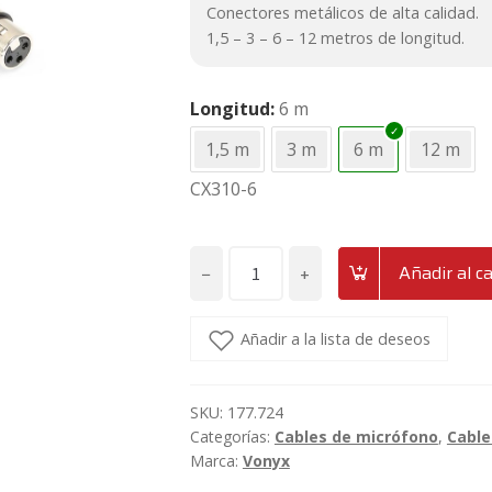
10,95€.
9,50€.
Conectores metálicos de alta calidad.
1,5 – 3 – 6 – 12 metros de longitud.
Longitud
6 m
1,5 m
3 m
6 m
12 m
CX310-6
−
+
Añadir al ca
Cable
de
micrófono
Añadir a la lista de deseos
y
señal
SKU:
177.724
XLR
Categorías:
Cables de micrófono
,
Cable
Macho
Marca:
Vonyx
-