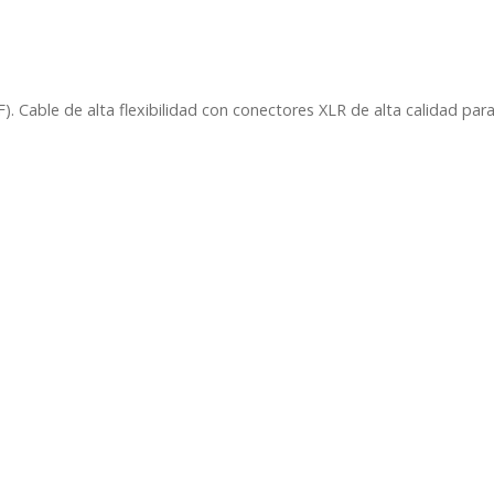
XLR
Hembra
1,5/3/6/12
metros
 Cable de alta flexibilidad con conectores XLR de alta calidad para
Vonyx
CX310
cantidad