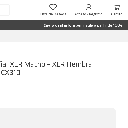
10
Añadir al carrito
Lista de Deseos
Acceso / Registro
Carrito
Envío gratuito
a peninsula a partir de 100€
eñal XLR Macho – XLR Hembra
x CX310