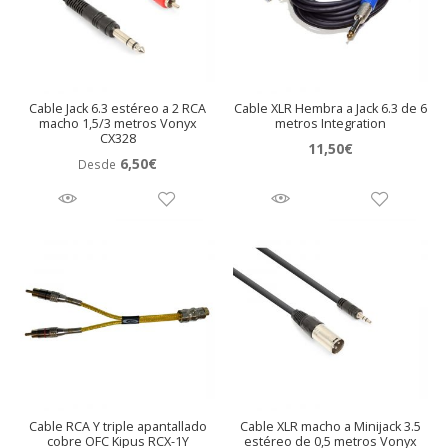
Cable Jack 6.3 estéreo a 2 RCA
Cable XLR Hembra a Jack 6.3 de 6
macho 1,5/3 metros Vonyx
metros Integration
CX328
11,50
€
6,50
€
Desde
Cable RCA Y triple apantallado
Cable XLR macho a Minijack 3.5
cobre OFC Kipus RCX-1Y
estéreo de 0,5 metros Vonyx