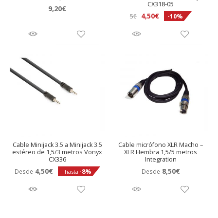
CX318-05
9,20
€
El
El
4,50
€
-10%
5
€
precio
precio
original
actual
era:
es:
5€.
4,50€.
Cable Minijack 3.5 a Minijack 3.5
Cable micrófono XLR Macho –
estéreo de 1,5/3 metros Vonyx
XLR Hembra 1,5/5 metros
CX336
Integration
4,50
€
8,50
€
-8%
Desde
Desde
hasta