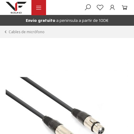
Ir
Ir
andir
a
al
la
contenido
Envío gratuito
a peninsula a partir de 100€
nú
navegación
andir
Cables de micrófono
nú
andir
nú