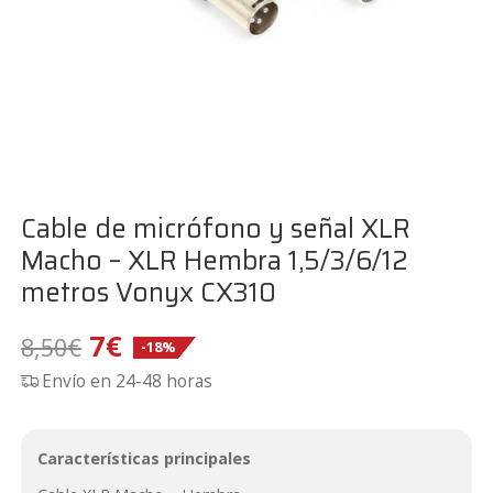
Cable de micrófono y señal XLR
Macho – XLR Hembra 1,5/3/6/12
metros Vonyx CX310
El
El
7
€
8,50
€
-18%
Envío en 24-48 horas
precio
precio
original
actual
Características principales
era:
es: