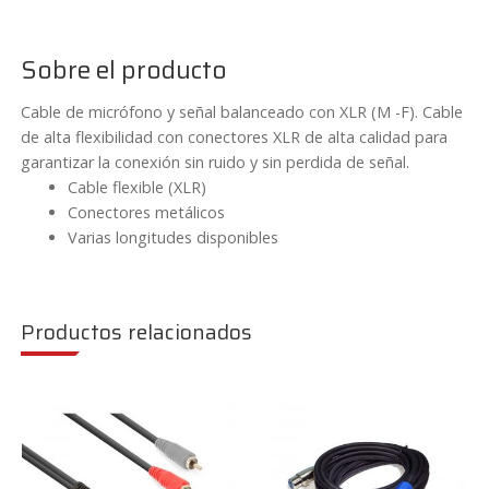
XLR
Hembra
Sobre el producto
1,5/3/6/12
metros
Cable de micrófono y señal balanceado con XLR (M -F). Cable
Vonyx
de alta flexibilidad con conectores XLR de alta calidad para
CX310
garantizar la conexión sin ruido y sin perdida de señal.
Cable flexible (XLR)
cantidad
Conectores metálicos
Varias longitudes disponibles
Productos relacionados