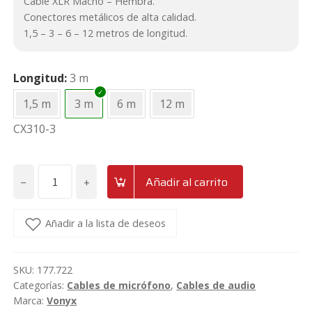
Cable XLR Macho – Hembra.
8,50€.
7€.
Conectores metálicos de alta calidad.
1,5 – 3 – 6 – 12 metros de longitud.
Longitud
3 m
1,5 m
3 m
6 m
12 m
CX310-3
−
+
Añadir al carrito
Cable
de
micrófono
Añadir a la lista de deseos
y
señal
SKU:
177.722
XLR
Categorías:
Cables de micrófono
,
Cables de audio
Macho
Marca:
Vonyx
-